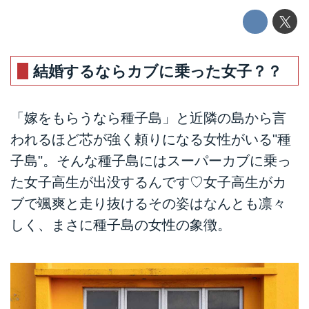
結婚するならカブに乗った女子？？
「嫁をもらうなら種子島」と近隣の島から言
われるほど芯が強く頼りになる女性がいる"種
子島"。そんな種子島にはスーパーカブに乗っ
た女子高生が出没するんです♡女子高生がカ
ブで颯爽と走り抜けるその姿はなんとも凛々
しく、まさに種子島の女性の象徴。