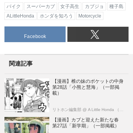
バイク
スーパーカブ
女子高生
カブジョ
種子島
ALittleHonda
ホンダを知ろう
Motorcycle
Facebook
関連記事
【漫画】椎の妹のポケットの中身
第28話「小熊と慧海」（一部掲
載）
リトホン編集部
@ A Little Honda （ア・リトル・ホンダ）編集部
【漫画】カブと迎えた新たな春
第27話「新学期」（一部掲載）