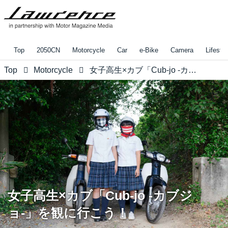
Top
2050CN
Motorcycle
Car
e-Bike
Camera
Lifestyl
Top
Motorcycle
女子高生×カブ「Cub-jo -カブジョ-」を観に行こう！
女子高生×カブ「Cub-jo -カブジ
ョ-」を観に行こう！