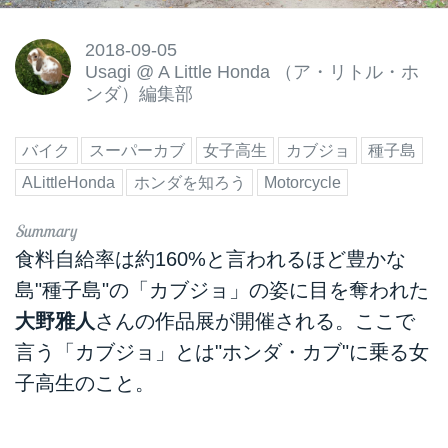
2018-09-05
Usagi
@
A Little Honda （ア・リトル・ホ
ンダ）編集部
バイク
スーパーカブ
女子高生
カブジョ
種子島
ALittleHonda
ホンダを知ろう
Motorcycle
食料自給率は約160%と言われるほど豊かな
島"種子島"の「カブジョ」の姿に目を奪われた
大野雅人
さんの作品展が開催される。ここで
言う「カブジョ」とは"ホンダ・カブ"に乗る女
子高生のこと。