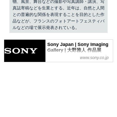
物、風景、舞台などの撮影や写真講師・講演、写
真誌寄稿などを生業とする。近年は、自然と人間
との普遍的な関係を表現することを目的とした作
品などが、フランスのフォトアートフェスティバ
ルなどの場で展示発表されている。
Sony Japan | Sony Imaging
Gallery | 大野雅人 作品展
www.sony.co.jp
ソニーが運営する写真や映像のギ
ャラリー。写真プリントと4K対
応液晶テレビ<ブラビア>を組み合
わせた多彩な作品を鑑賞いただけ
ます。