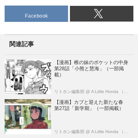
Facebook
関連記事
【漫画】椎の妹のポケットの中身
第28話「小熊と慧海」（一部掲
載）
リトホン編集部
@ A Little Honda （ア・リトル・ホンダ）編集部
【漫画】カブと迎えた新たな春
第27話「新学期」（一部掲載）
リトホン編集部
@ A Little Honda （ア・リトル・ホンダ）編集部