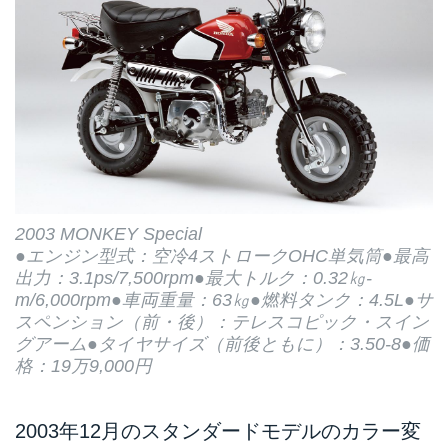
2003 MONKEY Special
●エンジン型式：空冷4ストロークOHC単気筒●最高
出力：3.1ps/7,500rpm●最大トルク：0.32㎏-
m/6,000rpm●車両重量：63㎏●燃料タンク：4.5L●サ
スペンション（前・後）：テレスコピック・スイン
グアーム●タイヤサイズ（前後ともに）：3.50-8●価
格：19万9,000円
2003年12月のスタンダードモデルのカラー変