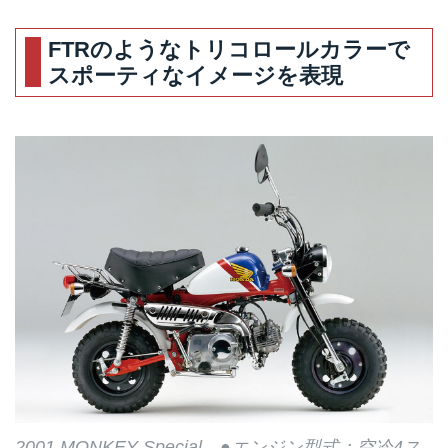
メッキモデルが大人気だったこと
で、スタンダードモデルに追加さ
FTRのようなトリコロールカラーで
れたスペシャルカラーモデル。特
スポーティなイメージを表現
に黒は「ブラックモンキー」と呼
ばれ人気を博した。
2001 MONKEY Special ●エンジン型式：空冷4ス