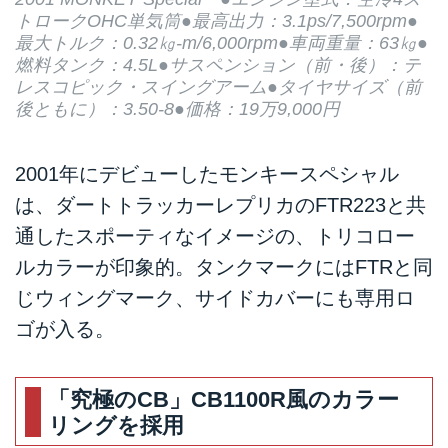
トロークOHC単気筒●最高出力：3.1ps/7,500rpm●
最大トルク：0.32㎏-m/6,000rpm●車両重量：63㎏●
燃料タンク：4.5L●サスペンション（前・後）：テ
レスコピック・スイングアーム●タイヤサイズ（前
後ともに）：3.50-8●価格：19万9,000円
2001年にデビューしたモンキースペシャル
は、ダートトラッカーレプリカのFTR223と共
通したスポーティなイメージの、トリコロー
ルカラーが印象的。タンクマークにはFTRと同
じウィングマーク、サイドカバーにも専用ロ
ゴが入る。
「究極のCB」CB1100R風のカラー
リングを採用