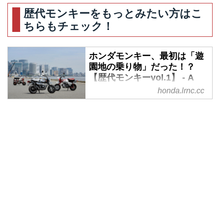
歴代モンキーをもっとみたい方はこ
ちらもチェック！
ホンダモンキー、最初は「遊
園地の乗り物」だった！？
【歴代モンキーvol.1】 - A
Little Honda
honda.lrnc.cc
多くのバイク乗りから長年愛され
続けたレジャーバイク「ホンダモ
ンキー」。モンキー誕生は、なん
とホンダが運営する遊園地の乗り
物だったのをご存知でしたでしょ
うか！？それを見た外国人が「可
愛い！」って思ったことで輸出モ
デルが製作されたことから始まる
のです。この連載では、あまり知
られていないモンキーの原点から
歴代の車種を振り返ってご紹介し