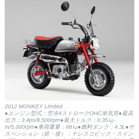
2012 MONKEY Limited
●エンジン型式：空冷4ストロークOHC単気筒●最高
出力：3.4ps/8,500rpm●最大トルク：0.35㎏-
m/5,000rpm●車両重量：68㎏●燃料タンク：4.3L●サ
スペンション（前・後）：テレスコピック・スイン