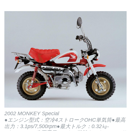
2002 MONKEY Special
●エンジン型式：空冷4ストロークOHC単気筒●最高
出力：3.1ps/7,500rpm●最大トルク：0.32㎏-