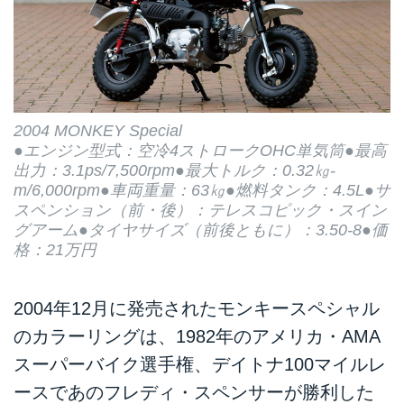
2004 MONKEY Special
●エンジン型式：空冷4ストロークOHC単気筒●最高
出力：3.1ps/7,500rpm●最大トルク：0.32㎏-
m/6,000rpm●車両重量：63㎏●燃料タンク：4.5L●サ
スペンション（前・後）：テレスコピック・スイン
グアーム●タイヤサイズ（前後ともに）：3.50-8●価
格：21万円
2004年12月に発売されたモンキースペシャル
のカラーリングは、1982年のアメリカ・AMA
スーパーバイク選手権、デイトナ100マイルレ
ースであのフレディ・スペンサーが勝利した