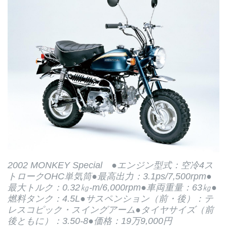
2002 MONKEY Special ●エンジン型式：空冷4ス
トロークOHC単気筒●最高出力：3.1ps/7,500rpm●
最大トルク：0.32㎏-m/6,000rpm●車両重量：63㎏●
燃料タンク：4.5L●サスペンション（前・後）：テ
レスコピック・スイングアーム●タイヤサイズ（前
後ともに）：3.50-8●価格：19万9,000円