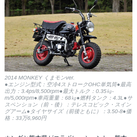
2014 MONKEY くまモンver.
●エンジン型式：空冷4ストロークOHC単気筒●最高
出力：3.4ps/8,500rpm●最大トルク：0.35㎏-
m/5,000rpm●車両重量：68㎏●燃料タンク：4.3L●サ
スペンション（前・後）：テレスコピック・スイン
グアーム●タイヤサイズ（前後ともに）：3.50-8●価
格：33万6,960円