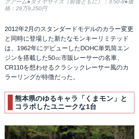
グアーム●タイヤサイズ（前後ともに）：3.50-8●価
格：29万9,250円
2012年2月のスタンダードモデルのカラー変更
と同時に登場した新たなモンキーリミテッド
は、1962年にデビューしたDOHC単気筒エン
ジンを搭載した50㏄市販レーサーの名車、
CR110を想わせるクラシックレーサー風のカ
ラーリングが特徴だった。
熊本県のゆるキャラ「くまモン」と
コラボしたユニークな1台