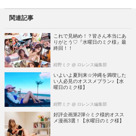
関連記事
これで見納め！？皆さん本当にあ
りがとう♡『水曜日のミク様』最
終回！！
紺野ミク
@ ロレンス編集部
いよいよ夏到来☆沖縄を満喫した
い人必見のオススメプラン♪【水
曜日のミク様】
紺野ミク
@ ロレンス編集部
好評企画第2弾☆ミク様的オスス
メ漫画3選！【水曜日のミク様】