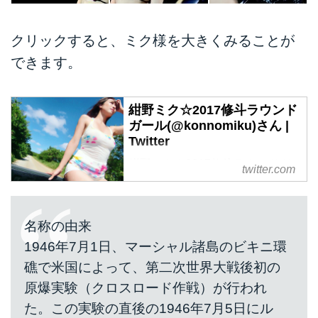
クリックすると、ミク様を大きくみることが
できます。
紺野ミク☆2017修斗ラウンド
ガール(@konnomiku)さん |
Twitter
紺野ミク☆2017修斗ラウンドガ
twitter.com
ール (@konnomiku)さんの最新ツ
イート。Konno Miku /女優.アート
モデル.ライター.Japanese
名称の由来
model&Actress...Japanese.Englis
h.Korean
1946年7月1日、マーシャル諸島のビキニ環
礁で米国によって、第二次世界大戦後初の
原爆実験（クロスロード作戦）が行われ
た。この実験の直後の1946年7月5日にル