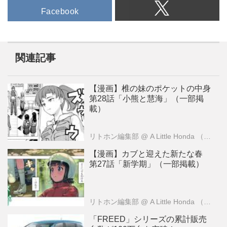
Facebook
関連記事
【漫画】椎の妹のポケットの中身
第28話「小熊と慧海」（一部掲
載）
リトホン編集部
@ A Little Honda （ア・リトル・ホンダ）編集部
【漫画】カブと迎えた新たな春
第27話「新学期」（一部掲載）
リトホン編集部
@ A Little Honda （ア・リトル・ホンダ）編集部
「FREED」シリーズの累計販売