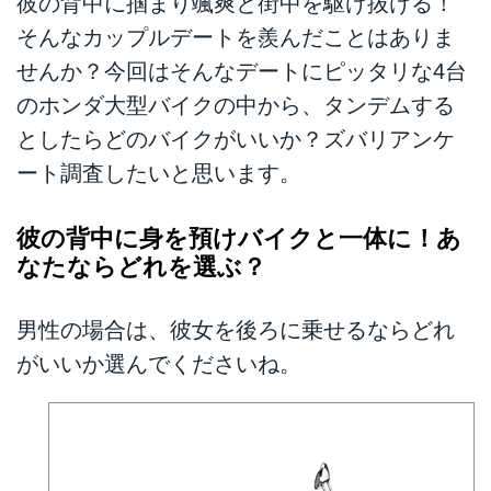
彼の背中に掴まり颯爽と街中を駆け抜ける！
日は、“直感的に思わず二度見し
てしまいそうなバイク”のアンケ
そんなカップルデートを羨んだことはありま
ートを調査したいと思います。み
せんか？今回はそんなデートにピッタリな4台
なさんのリアルな意見を集めちゃ
のホンダ大型バイクの中から、タンデムする
いますよー！ポチッとするだけで
OKなので気軽にご参加くださ
としたらどのバイクがいいか？ズバリアンケ
い。
ート調査したいと思います。
彼の背中に身を預けバイクと一体に！あ
なたならどれを選ぶ？
男性の場合は、彼女を後ろに乗せるならどれ
がいいか選んでくださいね。