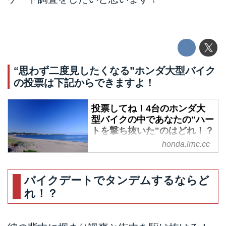
“思わず二度見したくなる”ホンダ大型バイク
の投票は下記からできますよ！
投票してね！4台のホンダ大
型バイクの中であなたの"ハー
トを撃ち抜いた"のはどれ！？
- A Little Honda
honda.lrnc.cc
日頃バイクに乗る方も乗らない方
もこんにちは。街中で走っている
バイクデートでタンデムするならど
バイクをつい目で追ってしまった
れ！？
経験ありませんか？おそらくそれ
は気づかぬうちに気になる存在と
なっている証拠です。 そこで今