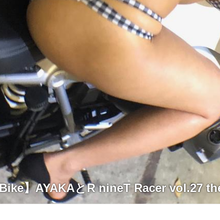
Bike】AYAKAとR nineT Racer vol.27 the