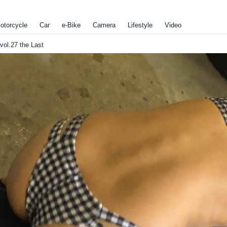
otorcycle
Car
e-Bike
Camera
Lifestyle
Video
l.27 the Last