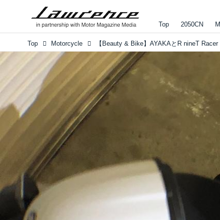
Top
2050CN
M
Top
Motorcycle
【Beauty & Bike】AYAKAとR nineT Racer vo