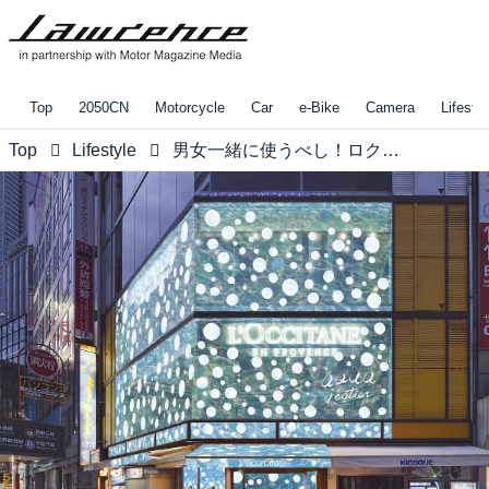
Top
2050CN
Motorcycle
Car
e-Bike
Camera
Lifestyl
Top
Lifestyle
男女一緒に使うべし！ロクシタンのアクアレオティエの使いごこちが最高らしい