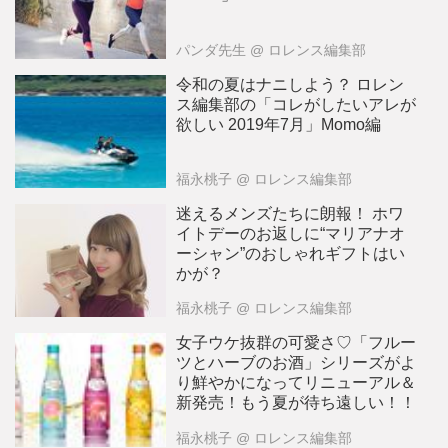
パンダ先生
@ ロレンス編集部
令和の夏はナニしよう？ ロレン
ス編集部の「コレがしたいアレが
欲しい 2019年7月」Momo編
福永桃子
@ ロレンス編集部
迷えるメンズたちに朗報！ ホワ
イトデーのお返しに“マリアナオ
ーシャン”のおしゃれギフトはい
かが？
福永桃子
@ ロレンス編集部
女子ウケ抜群の可愛さ♡「フルー
ツとハーブのお酒」シリーズがよ
り鮮やかになってリニューアル＆
新発売！もう夏が待ち遠しい！！
福永桃子
@ ロレンス編集部