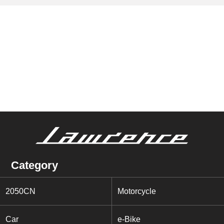
Category
2050CN
Motorcycle
Car
e-Bike