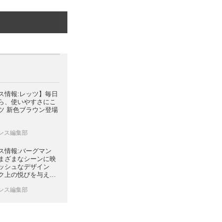
ス情報:レッツ】毎日
ら、使いやすさにこ
ツ 新色ブラウン登場
レンス編集部
ス情報:バーグマン
】さまざまなシーンに映
ッシュなデザイン
ク上の悦びを与えて
マン400ABSカラ
レンス編集部
ンジして登場。