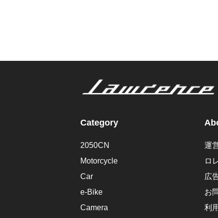
Category
Abo
2050CN
運
Motorcycle
ロ
Car
広
e-Bike
お
Camera
利