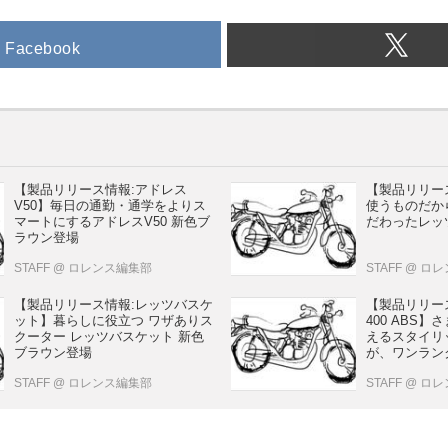
Facebook
【製品リリース情報:アドレス
【製品リリー
V50】毎日の通勤・通学をよりス
使うものだか
マートにするアドレスV50 新色ブ
だわったレッ
ラウン登場
STAFF
@ ロレンス編集部
STAFF
@ ロ
【製品リリース情報:レッツバスケ
【製品リリー
ット】暮らしに役立つ ワザありス
400 ABS
クーター レッツバスケット 新色
えるスタイリ
ブラウン登場
が、ワンラン
くれる。バーグ
STAFF
@ ロレンス編集部
STAFF
@ ロ
ーリングチェ