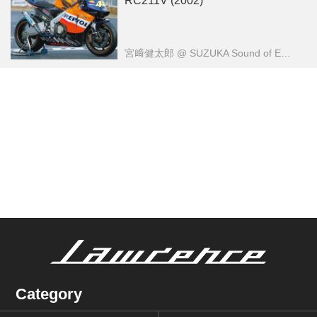
RC211V (2002)
宮﨑健太郎
@ SUZUKA Sound of ENGINE
Category