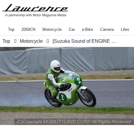
Top
2050CN
Motorcycle
Car
e-Bike
Camera
Lifestyl
Top
Motorcycle
[Suzuka Sound of ENGINE 2017] MOTORCYCLE HERITAGE 出場車両リストです！
(C)Copyright MOBILITYLAND CORP. All Rights Reserved.