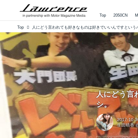
Top
2050CN
M
Top
人にどう言
シ。
2017-10-3
生田晴香