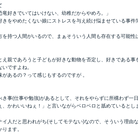
て
恐竜好きでいてはいけない、幼稚だからやめろ。」
好きをやめたくない娘にストレスを与え続け悩ませている事件
方を持つ人間がいるので、まぁそういう人間も存在する可能性
とえ親であろうと子どもが好きな動物を否定し、好きである事
ないですよね。
味があるの？って感じもするのですが 。
べき事(仕事や勉強)があるとして、それをやらずに所構わず一
ぇ、かわいいねぇ！」と言いながらベロベロと舐めているとし
ナイ人だと思われがち(そしてモテない)なので、そういう理由
かります。