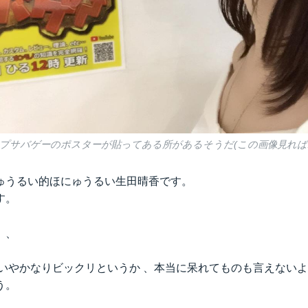
プサバゲーのポスターが貼ってある所があるそうだ(この画像見れば
ゅうるい的ほにゅうるい生田晴香です。
す。
、、
、いやかなりビックリというか 、本当に呆れてものも言えない
う。