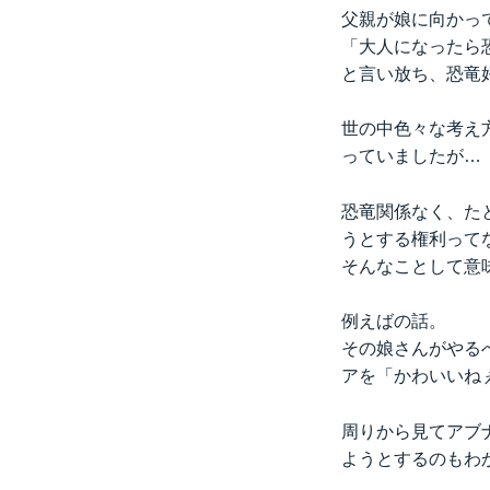
父親が娘に向かっ
「大人になったら
と言い放ち、恐竜
世の中色々な考え
っていましたが…
恐竜関係なく、た
うとする権利って
そんなことして意
例えばの話。
その娘さんがやる
アを「かわいいね
周りから見てアブ
ようとするのもわ