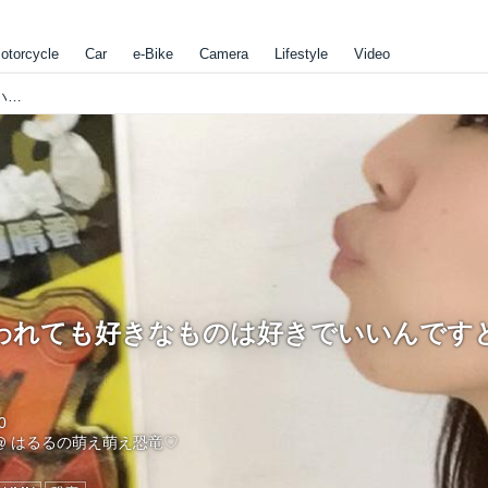
otorcycle
Car
e-Bike
Camera
Lifestyle
Video
人にどう言われても好きなものは好きでいいんですというハナシ。
われても好きなものは好きでいいんです
0
@
はるるの萌え萌え恐竜♡