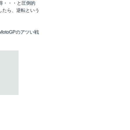
得・・・と圧倒的
したら、逆転という
otoGPのアツい戦