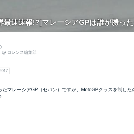
P世界最速速報!?]マレーシアGPは誰が勝った
9
郎
@
ロレンス編集部
2017
たマレーシアGP（セパン）ですが、MotoGPクラスを制し
!?