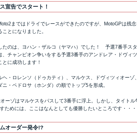
ス宣告でスタート！
oto2まではドライでレースができたのですが、MotoGPは残
ることになりました。
したのは、ヨハン・ザルコ（ヤマハ）でした！ 予選7番手ス
は、チャンピオン争いをする予選3番手のアンドレア・ドヴィ
ことに成功します！
ルヘ・ロレンソ（ドゥカティ）、マルケス、ドヴィツィオーゾ
ダニ・ペドロサ（ホンダ）の順でトップ5を形成。
ィオーゾはマルケスをパスして3番手に浮上。しかし、タイトル
越すためには、ここはなんとしても優勝したいところです・・・
ムオーダー発令!?