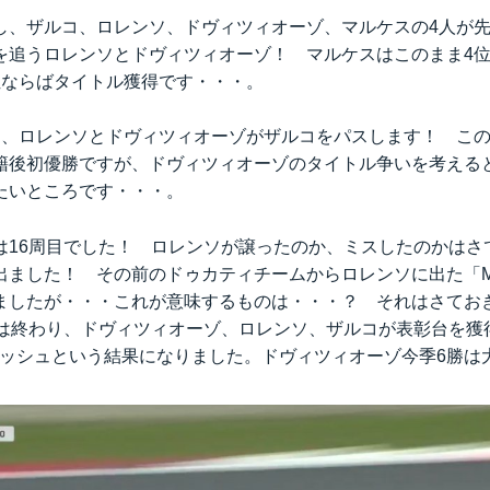
し、ザルコ、ロレンソ、ドヴィツィオーゾ、マルケスの4人が
を追うロレンソとドヴィツィオーゾ！ マルケスはこのまま4
位ならばタイトル獲得です・・・。
目、ロレンソとドヴィツィオーゾがザルコをパスします！ こ
籍後初優勝ですが、ドヴィツィオーゾのタイトル争いを考える
たいところです・・・。
は16周目でした！ ロレンソが譲ったのか、ミスしたのかはさ
ました！ その前のドゥカティチームからロレンソに出た「MAP
ましたが・・・これが意味するものは・・・？ それはさてお
スは終わり、ドヴィツィオーゾ、ロレンソ、ザルコが表彰台を獲
ィニッシュという結果になりました。ドヴィツィオーゾ今季6勝は