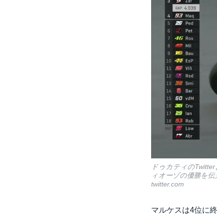
ドゥカティのTwi
ィオーゾの優勝を伝
twitter.com
マルケスは4位に