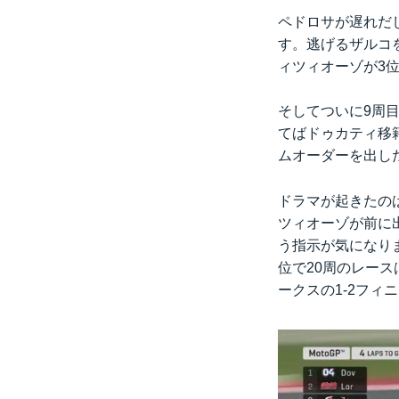
ペドロサが遅れだ
す。逃げるザルコ
ィツィオーゾが3
そしてついに9周
てばドゥカティ移
ムオーダーを出し
ドラマが起きたの
ツィオーゾが前に出
う指示が気になり
位で20周のレー
ークスの1-2フ