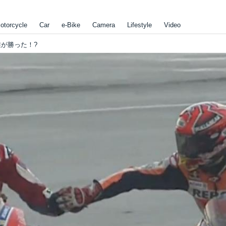
otorcycle
Car
e-Bike
Camera
Lifestyle
Video
は誰が勝った！?