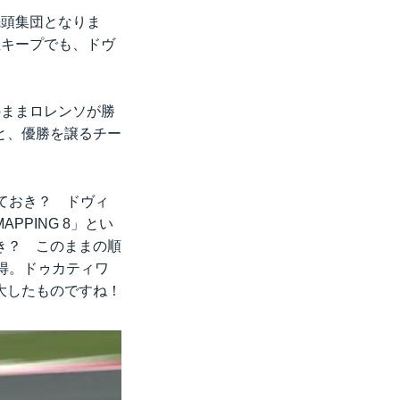
先頭集団となりま
位キープでも、ドヴ
のままロレンソが勝
と、優勝を譲るチー
ておき？ ドヴィ
PING 8」とい
き？ このままの順
得。ドゥカティワ
大したものですね！