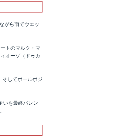
念ながら雨でウエッ
タートのマルク・マ
ツィオーゾ（ドゥカ
、そしてポールポジ
争いを最終バレン
。