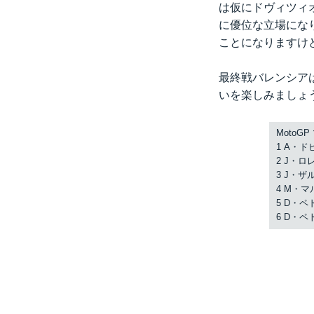
は仮にドヴィツィ
に優位な立場にな
ことになりますけ
最終戦バレンシアは
いを楽しみましょ
MotoG
1 A・ドビツ
2 J・ロレン
3 J・ザルコ
4 M・マルケ
5 D・ペドロ
6 D・ペトル