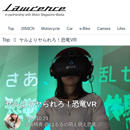
Top
2050CN
Motorcycle
Car
e-Bike
Camera
Lifestyl
Top
ヤルよりヤられろ！恐竜VR
ヤルよりヤられろ！恐竜VR
2017-10-23
生田晴香
@
はるるの萌え萌え恐竜♡