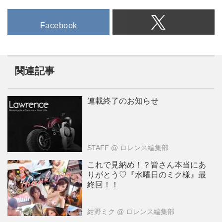
Facebook
関連記事
連載終了のお知らせ
STAFF
@ ロレンス編集部
これで見納め！？皆さん本当にあ
りがとう♡『水曜日のミク様』最
終回！！
紺野ミク
@ ロレンス編集部