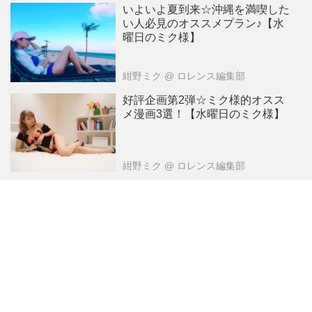
いよいよ夏到来☆沖縄を満喫した
い人必見のオススメプラン♪【水
曜日のミク様】
紺野ミク
@ ロレンス編集部
好評企画第2弾☆ミク様的オスス
メ漫画3選！【水曜日のミク様】
紺野ミク
@ ロレンス編集部