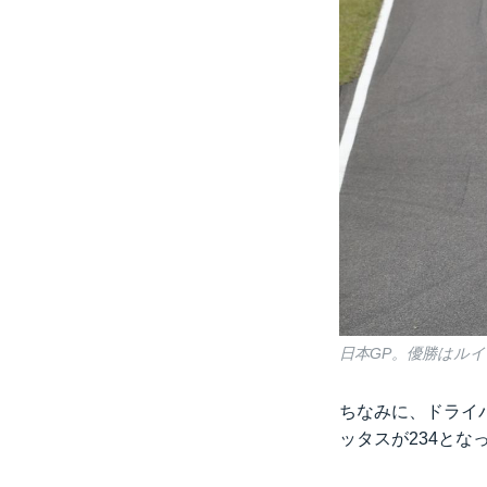
日本GP。優勝はル
ちなみに、ドライバ
ッタスが234とな