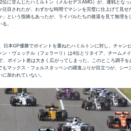
で2位に甘んじたハミルトン（メルセデスAMG）が、連戦となっ
か注目されたが、わずかな時間でマシンを完璧に仕上げて見せ
か」という指摘もあったが、ライバルたちの後退を見て無理を
いる。
2位、日本GP優勝でポイントを重ねたハミルトンに対し、チャン
ャン・ヴェッテル（フェラーリ）は4位とリタイア、チームメ
位で、ポイント差は大きく広がってしまった。このところ調子を
でもマックス・フェルスタッペンの躍進ぶりが目立つが、シー
いに加われていない。