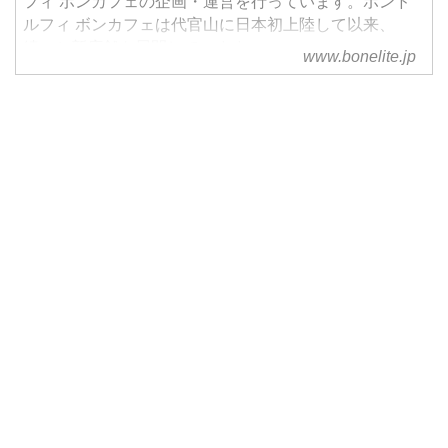
フィ ボンカフェの企画・運営を行っています。ボンド
ルフィ ボンカフェは代官山に日本初上陸して以来、
続々と新店舗を展開しています。
www.bonelite.jp