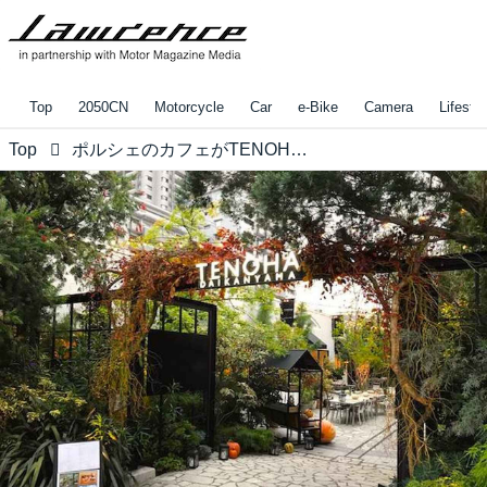
Top
2050CN
Motorcycle
Car
e-Bike
Camera
Lifestyl
Top
ポルシェのカフェがTENOHA代官山に期間限定オープン！【ロレンス的ニュース】