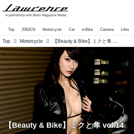
Top
2050CN
Motorcycle
Car
e-Bike
Camera
Lifestyl
Top
Motorcycle
【Beauty & Bike】ミクと隼 vol.14
【Beauty & Bike】ミクと隼 vol.14