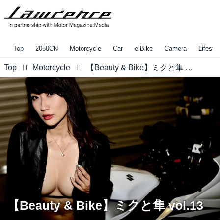
Top
2050CN
Motorcycle
Car
e-Bike
Camera
Lifestyl
Top
Motorcycle
【Beauty & Bike】ミクと隼 vol.13
【Beauty & Bike】ミクと隼 vol.13