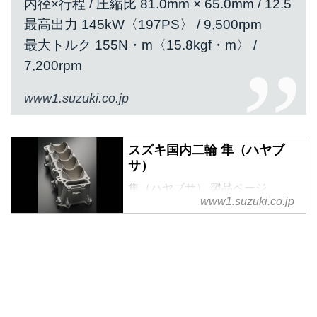
内径×行程 / 圧縮比 81.0mm × 65.0mm / 12.5
最高出力 145kW〈197PS〉 / 9,500rpm
最大トルク 155N・m〈15.8kgf・m〉 /
7,200rpm
www1.suzuki.co.jp
スズキ国内二輪 隼（ハヤブ
サ）
隼（ハヤブサ） 製品ページ
www1.suzuki.co.jp