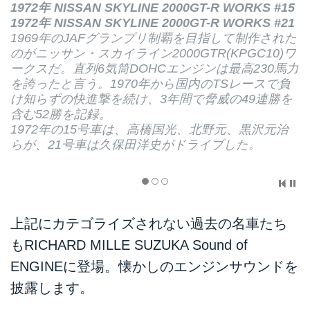
1972年 NISSAN SKYLINE 2000GT-R WORKS #15
1972年 NISSAN SKYLINE 2000GT-R WORKS #21
1969年のJAFグランプリ制覇を目指して制作された
のがニッサン・スカイライン2000GTR(KPGC10)ワ
ークスだ。直列6気筒DOHCエンジンは最高230馬力
を誇ったと言う。1970年から国内のTSレースで負
け知らずの快進撃を続け、3年間で脅威の49連勝を
含む52勝を記録。
1972年の15号車は、高橋国光、北野元、黒沢元治
らが、21号車は久保田洋史がドライブした。
上記にカテゴライズされない過去の名車たち
もRICHARD MILLE SUZUKA Sound of
ENGINEに登場。懐かしのエンジンサウンドを
披露します。