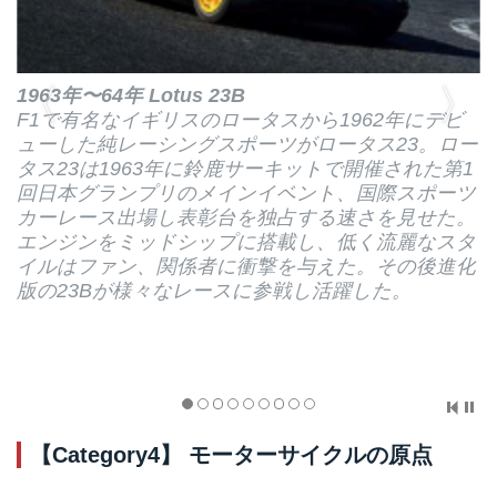
1963年〜64年 Lotus 23B
F1で有名なイギリスのロータスから1962年にデビ
ューした純レーシングスポーツがロータス23。ロー
タス23は1963年に鈴鹿サーキットで開催された第1
回日本グランプリのメインイベント、国際スポーツ
カーレース出場し表彰台を独占する速さを見せた。
エンジンをミッドシップに搭載し、低く流麗なスタ
イルはファン、関係者に衝撃を与えた。その後進化
版の23Bが様々なレースに参戦し活躍した。
【Category4】 モーターサイクルの原点