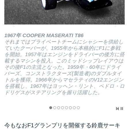
1967年 COOPER MASERATI T86
それまではプライベートチームにシャシーを供給し
ていたクーパーが、1955年から本格的にF1に参戦
を開始。1957年はエンジンをドライバーの後方に搭
載するマシンを投入。このミッドシップレイアウは
その後F1の主流となった。1959年・60年にドライ
バーズ、コンストラクターズ(製造者)のダブルタイ
トルを獲得。1966年からマセラティのV12エンジン
を搭載し、1967年はヨッヘン・リント、ペドロ・ロ
ドリゲスがステアリングを握り活躍した。
今もなおF1グランプリを開催する鈴鹿サーキ