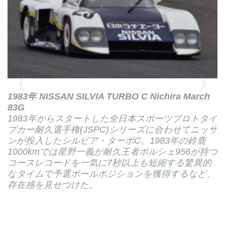
1983年 NISSAN SILVIA TURBO C Nichira March
83G
1983年からスタートした全日本スポーツプロトタイ
プカー耐久選手権(JSPC)シリーズに合わせてニッサ
ンが投入したシルビア・ターボC。1983年の鈴鹿
1000kmでは星野一義が耐久王者ポルシェ956が持つ
コースレコードを一気に7秒以上も短縮する驚異的
なタイムで予選ポールポジションを獲得するなど、
存在感を見せつけた。