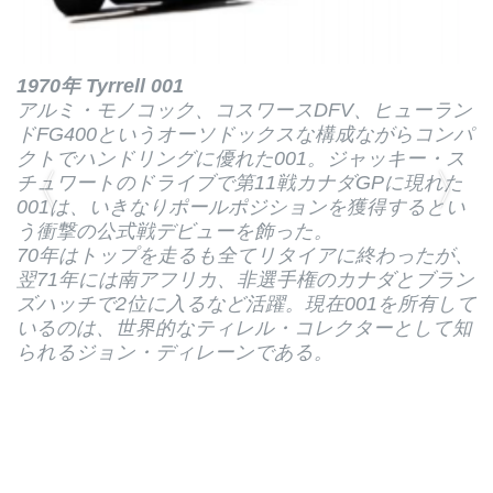
1970年 Tyrrell 001
アルミ・モノコック、コスワースDFV、ヒューラン
ドFG400というオーソドックスな構成ながらコンパ
クトでハンドリングに優れた001。ジャッキー・ス
チュワートのドライブで第11戦カナダGPに現れた
001は、いきなりポールポジションを獲得するとい
う衝撃の公式戦デビューを飾った。
70年はトップを走るも全てリタイアに終わったが、
翌71年には南アフリカ、非選手権のカナダとブラン
ズハッチで2位に入るなど活躍。現在001を所有して
いるのは、世界的なティレル・コレクターとして知
られるジョン・ディレーンである。