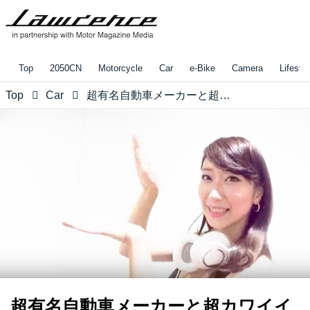
Top
2050CN
Motorcycle
Car
e-Bike
Camera
Lifestyl
Top
Car
超有名自動車メーカーと超カワイイDJのコラボムービーを、ミク様が踊って「完コピ」に挑戦！【ロレンス的ニュース】
超有名自動車メーカーと超カワイイ