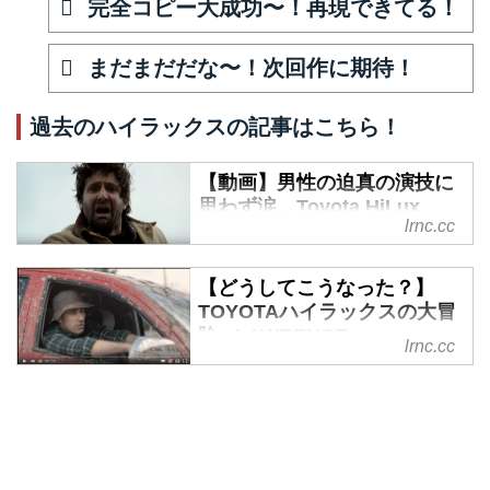
完全コピー大成功〜！再現できてる！
まだまだだな〜！次回作に期待！
過去のハイラックスの記事はこちら！
【動画】男性の迫真の演技に
思わず涙。Toyota HiLux
lrnc.cc
Australiaの感動的なCM。 -
LAWRENCE - Motorcycle x
Cars + α = Your Life.
【どうしてこうなった？】
TOYOTAハイラックスの大冒
トヨタ ハイラックスのCMがなん
険 - LAWRENCE -
か泣ける！
lrnc.cc
Motorcycle x Cars + α =
いつも一緒！ハイラックス！
Your Life.
youtu.be
今日もたくさん荷物運んでくれよ
物語は、通りすがりの男性の目の
な！そんな普段と変わらない日
前に停まったTOYOTAハイラック
常。
ス。
youtu.be