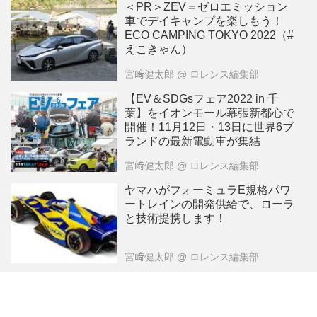
＜PR＞ZEV＝ゼロエミッション
車でデイキャンプを楽しもう！
ECO CAMPING TOKYO 2022（#
えこきゃん）
宮﨑健太郎
@ ロレンス編集部
【EV＆SDGsフェア2022 in 千
葉】をイオンモール幕張新都心で
開催！11月12日・13日に世界6ブ
ランドの最新電動車が集結
宮﨑健太郎
@ ロレンス編集部
ヤマハがフォーミュラE規格パワ
ートレインの開発供給で、ローラ
と技術提携します！
宮﨑健太郎
@ ロレンス編集部