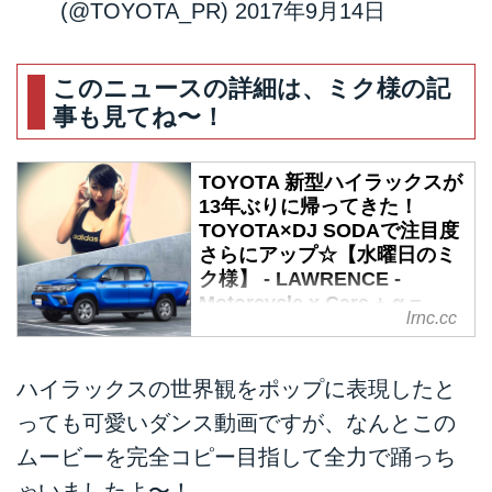
(@TOYOTA_PR)
2017年9月14日
このニュースの詳細は、ミク様の記
事も見てね〜！
TOYOTA 新型ハイラックスが
13年ぶりに帰ってきた！
TOYOTA×DJ SODAで注目度
さらにアップ☆【水曜日のミ
ク様】 - LAWRENCE -
Motorcycle x Cars + α =
lrnc.cc
Your Life.
TOYOTAハイラックスが13年ぶり
ハイラックスの世界観をポップに表現したと
に日本へ帰ってきた!!!とのこと
で、今、世界で大人気のDJ
っても可愛いダンス動画ですが、なんとこの
SODAさんがハイラックスの世界
ムービーを完全コピー目指して全力で踊っち
観をポップに表現☆TOYOTA×DJ
ゃいましたよ〜！
SODAのコラボで、さらに注目度