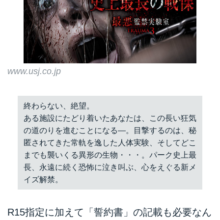
www.usj.co.jp
終わらない、絶望。
ある施設にたどり着いたあなたは、この長い狂気
の道のりを進むことになる―。目撃するのは、秘
匿されてきた常軌を逸した人体実験、そしてどこ
までも襲いくる異形の生物・・・。パーク史上最
長、永遠に続く恐怖に泣き叫ぶ、心をえぐる新メ
イズ解禁。
R15指定に加えて「誓約書」の記載も必要なん