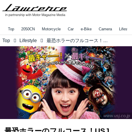
Top
2050CN
Motorcycle
Car
e-Bike
Camera
Lifestyl
Top
Lifestyle
最恐ホラーのフルコース！USJの“ハロウィーン・ホラー・ナイト”でゾンビから逃げまくれ！！【ロレンス的ニュース】
www.usj.co.jp
最恐ホラーのフルコース！USJ