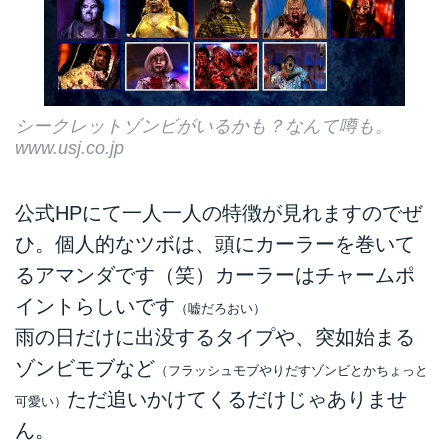
シークレットゾンビがいるかも？なんて噂も。
www.usj.co.jp
公式HPにて一人一人の特徴が見れますのでぜ
ひ。個人的なツボは、頭にカーラーを巻いて
るアマンダです（笑）カーラーはチャームポ
イントらしいです
（嘘だろおい）
雨の日だけに出没するタイプや、突如始まる
ゾンビモブなど
（フラッシュモブやりだすゾンビとかちょっと
ただ追いかけてくるだけじゃありませ
可愛い）
ん。