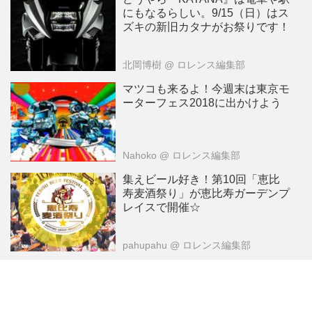
にもなるらしい。9/15（日）はス
ズキの新旧カタナがお祭りです！
北岡博樹
@ ロレンス編集部
マツコも来るよ！今週末は東京モ
ーターフェス2018に出かけよう
Nahoko
@ ロレンス編集部
集えビール好き！第10回「恵比
寿麦酒祭り」が恵比寿ガーデンプ
レイスで開催☆
pahupahu
@ ロレンス編集部