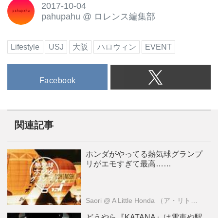
2017-10-04
pahupahu
@
ロレンス編集部
Lifestyle
USJ
大阪
ハロウィン
EVENT
Facebook
関連記事
ホンダがやってる熱気球グランプ
リがエモすぎて最高……
Saori
@ A Little Honda （ア・リトル・ホンダ）編集部
どうやら『KATANA』は電車や駅