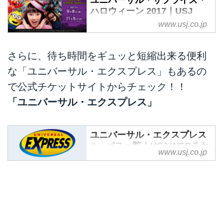
ハロウィーン 2017｜USJ
www.usj.co.jp
【こんなハロウィーン、世界でこ
こだけ！】想像を超えた熱狂の渦
に、一日中巻き込まれる！2017
さらに、待ち時間をギュッと短縮出来る便利
年9月8日～
な「ユニバーサル・エクスプレス」もあるの
で公式チケットサイトからチェック！！
「ユニバーサル・エクスプレス」
ユニバーサル・エクスプレス
®・パス一覧｜USJ WEBチケ
www.usj.co.jp
ットストア
ユニバーサル・スタジオ・ジャパ
ン®のチケットのご購入は公式チ
ケット販売サイト「WEBチケッ
トストア」で！「ユニバーサル・
エクスプレス®・パス」を利用し