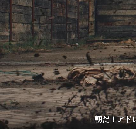
朝だ！アド