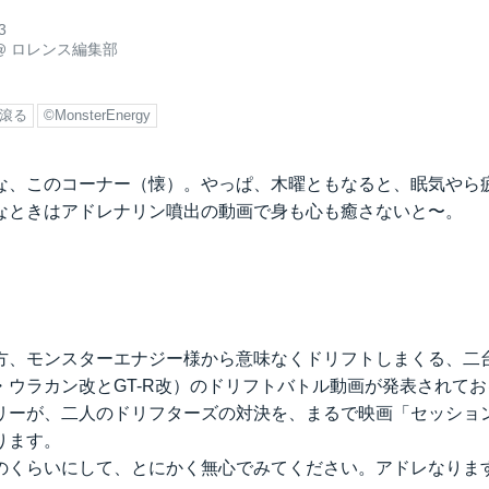
3
@
ロレンス編集部
滾る
©MonsterEnergy
な、このコーナー（懐）。やっぱ、木曜ともなると、眠気やら
なときはアドレナリン噴出の動画で身も心も癒さないと〜。
方、モンスターエナジー様から意味なくドリフトしまくる、二
・ウラカン改とGT-R改）のドリフトバトル動画が発表されて
リーが、二人のドリフターズの対決を、まるで映画「セッショ
ります。
のくらいにして、とにかく無心でみてください。アドレなりま