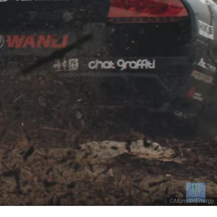
©MonsterEnergy