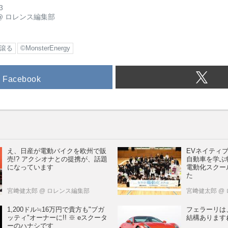
3
@
ロレンス編集部
滾る
©MonsterEnergy
Facebook
え、日産が電動バイクを欧州で販
EVネイティ
売!? アクシオナとの提携が、話題
自動車を学ぶ
になっています
電動化スクー
た
宮﨑健太郎
@ ロレンス編集部
宮﨑健太郎
@
1,200ドル≒16万円で貴方も"ブガ
フェラーリは
ッティ"オーナーに!! ※ eスクータ
結構ありますね
ーのハナシです