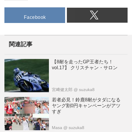
Facebook
関連記事
【8耐を走ったGP王者たち！
vol.17】 クリスチャン・サロン
宮﨑健太郎
@ suzuka8
若者必見！鈴鹿8耐がタダになる
ヤング割0円キャンペーンがアツ
すぎ
Masa
@ suzuka8