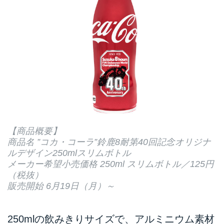
【商品概要】
商品名 ”コカ・コーラ”鈴鹿8耐第40回記念オリジナ
ルデザイン250mlスリムボトル
メーカー希望小売価格 250ml スリムボトル／125円
（税抜）
販売開始 6月19日（月）～
250mlの飲みきりサイズで、アルミニウム素材