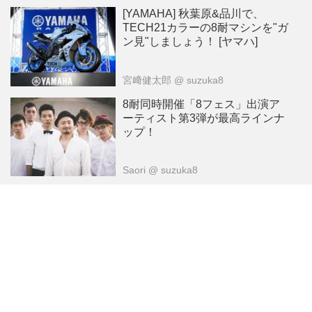
[YAMAHA] 秋葉原&品川で、
TECH21カラーの8耐マシンを"ガ
ン見"しましょう！ [ヤマハ]
宮﨑健太郎
@ suzuka8
8耐同時開催「8フェス」出演ア
ーティスト第3弾が最高ラインナ
ップ！
Saori
@ suzuka8