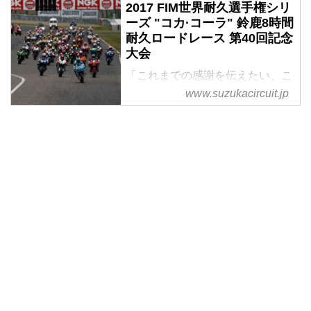
2017 FIM世界耐久選手権シリ
ーズ "コカ·コーラ" 鈴鹿8時間
耐久ロードレース 第40回記念
大会
「これまでの感謝を伝えたい、こ
の大きな感動で」 鈴鹿8耐40回記
www.suzukacircuit.jp
念大会は、7月27日（木）～30日
（日）に開催！