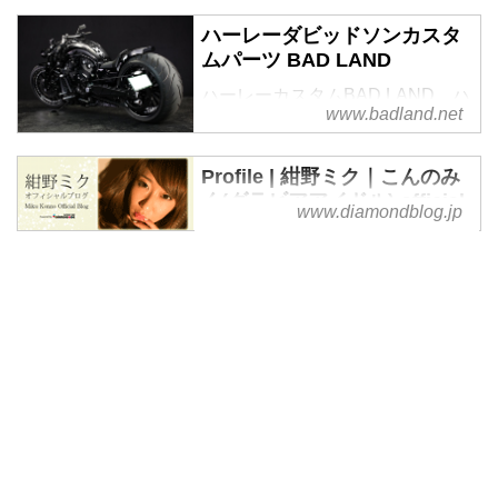
ハーレーダビッドソンカスタ
ムパーツ BAD LAND
ハーレーカスタムBAD LAND。ハ
www.badland.net
ーレーダビットソンのハーレーカ
スタムパーツ各種販売をしていま
す。ハーレーカスタムのことなら
Profile | 紺野ミク｜こんのみ
BAD LANDへお任せ下さい！
く(グラビアアイドル) official
www.diamondblog.jp
ブログ by ダイヤモンドブロ
グ
グラビアアイドル 紺野ミクオフ
ィシャルブログ