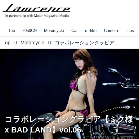
Top
2050CN
Motorcycle
Car
e-Bike
Camera
Lifestyl
Top
Motorcycle
コラボレーショングラビア【ミク様 x BAD LAND】vol.06
コラボレーショングラビア【ミク様
x BAD LAND】vol.06
©BADLAND & Lawrence