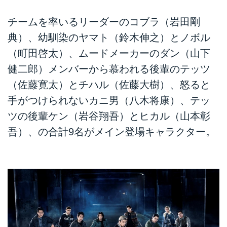
チームを率いるリーダーのコブラ（岩田剛
典）、幼馴染のヤマト（鈴木伸之）とノボル
（町田啓太）、ムードメーカーのダン（山下
健二郎）メンバーから慕われる後輩のテッツ
（佐藤寛太）とチハル（佐藤大樹）、怒ると
手がつけられないカニ男（八木将康）、テッ
ツの後輩ケン（岩谷翔吾）とヒカル（山本彰
吾）、の合計9名がメイン登場キャラクター。