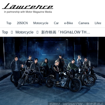
Top
2050CN
Motorcycle
Car
e-Bike
Camera
Lifestyl
Top
Motorcycle
新作映画「HiGH&LOW THE MOVIE 2 / END OF SKY」新チームビジュアル、登場キャストがついにお披露目。また、「HiGH&LOW」が仕掛ける最強の夏祭りが2017年6月14日（水）15時、よみうりランドにて開幕されます！
©2017「HiGH&LOW」製作委員会