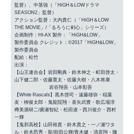
監督）、中茎強（「HiGH＆LOWドラマ
SEASON2」監督）
アクション監督：大内貴仁（「HiGH＆LOW
THE MOVIE」/「るろうに剣心」シリーズ）
企画制作：HI-AX 製作：「HiGH&LOW」
製作委員会 クレジット：©2017「HiGH&LOW」
製作委員会
配給：松竹
出演：
【山王連合会】岩田剛典・鈴木伸之・町田啓太・
山下健二郎・佐藤寛太・佐藤大樹・八木将康
岩谷翔吾・山本彰吾
【White Rascals】黒木啓司・遠藤雄弥・稲葉
友・栁俊太郎・鬼龍院翔・喜矢武豊・歌広場淳
樽美酒研二/廣瀬智紀・松田凌・西川俊介・西村
一輝
【鬼邪高校】山田裕貴・鈴木貴之・一ノ瀬ワタ
ル・鈴木昂秀・龍/前田公輝/青木健・清原翔・陳