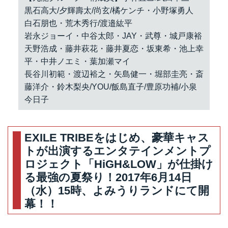
黒石高大/夕輝壽太/尚玄/橘ケンチ・小野塚勇人
白石朋也・荒木秀行/渡邉紘平
岩永ジョーイ・中谷太郎・JAY・武尊・城戸康裕
天野浩成・藤井萩花・藤井夏恋・坂東希・池上幸
平・中井ノエミ・葉加瀬マイ
長谷川初範・渡辺裕之・矢島健一・堀部圭亮・斎
藤洋介・鈴木梨央/YOU/飯島直子/豊原功補/小泉
今日子
EXILE TRIBEをはじめ、豪華キャス
トが出演するエンタテインメントプ
ロジェクト「HiGH&LOW」が仕掛け
る最強の夏祭り！2017年6月14日
（水）15時、よみうりランドにて開
幕！！