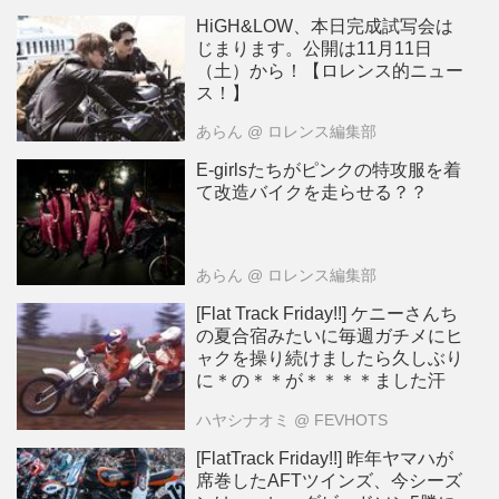
HiGH&LOW、本日完成試写会は
じまります。公開は11月11日
（土）から！【ロレンス的ニュー
ス！】
あらん
@ ロレンス編集部
E-girlsたちがピンクの特攻服を着
て改造バイクを走らせる？？
あらん
@ ロレンス編集部
[Flat Track Friday!!] ケニーさんち
の夏合宿みたいに毎週ガチメにヒ
ャクを操り続けましたら久しぶり
に＊の＊＊が＊＊＊＊ました汗
ハヤシナオミ
@ FEVHOTS
[FlatTrack Friday!!] 昨年ヤマハが
席巻したAFTツインズ、今シーズ