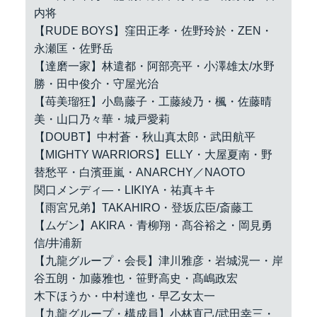
内将
【RUDE BOYS】窪田正孝・佐野玲於・ZEN・
永瀬匡・佐野岳
【達磨一家】林遣都・阿部亮平・小澤雄太/水野
勝・田中俊介・守屋光治
【苺美瑠狂】小島藤子・工藤綾乃・楓・佐藤晴
美・山口乃々華・城戸愛莉
【DOUBT】中村蒼・秋山真太郎・武田航平
【MIGHTY WARRIORS】ELLY・大屋夏南・野
替愁平・白濱亜嵐・ANARCHY／NAOTO
関口メンディ―・LIKIYA・祐真キキ
【雨宮兄弟】TAKAHIRO・登坂広臣/斎藤工
【ムゲン】AKIRA・青柳翔・髙谷裕之・岡見勇
信/井浦新
【九龍グループ・会長】津川雅彦・岩城滉一・岸
谷五朗・加藤雅也・笹野高史・髙嶋政宏
木下ほうか・中村達也・早乙女太一
【九龍グループ・構成員】小林直己/武田幸三・