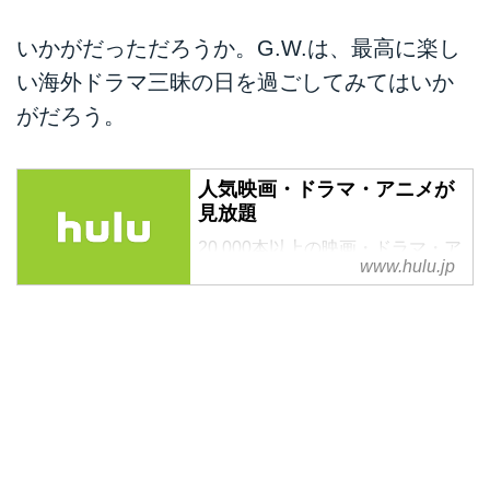
いかがだっただろうか。G.W.は、最高に楽し
い海外ドラマ三昧の日を過ごしてみてはいか
がだろう。
人気映画・ドラマ・アニメが
見放題
20,000本以上の映画・ドラマ・ア
www.hulu.jp
ニメが見放題。今なら新規登録す
ると、2週間無料！