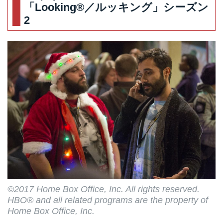
「Looking®／ルッキング」シーズン
2
©2017 Home Box Office, Inc. All rights reserved.
HBO® and all related programs are the property of
Home Box Office, Inc.