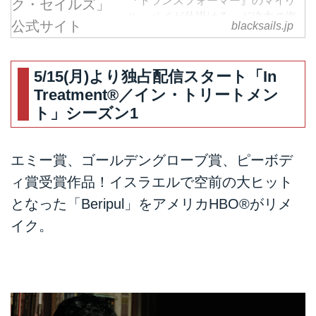
『トランスフォーマー』のマイケ
ル・ベイが仕掛ける、ド迫力の海
blacksails.jp
賊アドベンチャー！米大人気ドラ
マが日本初上陸！冒険小説「宝
島」の20年前を舞台に、美しきカ
5/15(月)より独占配信スタート「In
リブ海に浮かぶ無法者たちのパラ
Treatment®／イン・トリートメン
ダイスで、財宝を巡って荒くれ者
ト」シーズン1
たちのむき出しの欲望が、激しく
ぶつかり合う―。
エミー賞、ゴールデングローブ賞、ピーボデ
ィ賞受賞作品！イスラエルで空前の大ヒット
となった「Beripul」をアメリカHBO®がリメ
イク。