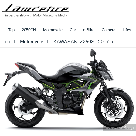
Top
2050CN
Motorcycle
Car
e-Bike
Camera
Lifestyl
Top
Motorcycle
KAWASAKI Z250SL 2017 new color
www.autoby.jp