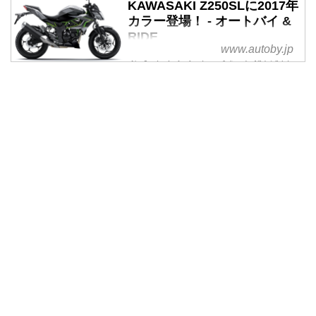
KAWASAKI Z250SLに2017年
カラー登場！ - オートバイ &
RIDE
www.autoby.jp
メタリックグリーンに塗装された
フレームがポイント！
KLX用をベースにした249cc水冷
単気筒エンジンを、スリムなスチ
ール製トレリスフレームにマウン
トし、インナーチューブ径
φ37mmの正立フォークやリアの
ユニトラックサスなどを組み合わ
せる基本メカニズムはニンジャ
250SLと基本的に共通。タンクや
シートもニンジャ250SLと同じだ
が、フルカウルを外し、コンパク
トなバイザーと一体化されたヘッ
ドライトを装着。さらに特徴的な
シュラウドを合体させることで、
Zシリーズらしいアグレッシブな