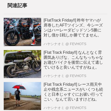
関連記事
[FlatTrack Friday!!] 昨年ヤマハが
席巻したAFTツインズ、今シーズ
ンはハーレーダビッドソン5勝に
対し僅か1戦しか勝ててません。
ハヤシナオミ
@ FEVHOTS
[Flat Track Friday!!] なんとなく雰
囲気ありげな、こんなちっちゃな
お遊びバイクを後世に伝えて遺し
ていけると良いんですがねぇ。
ハヤシナオミ
@ FEVHOTS
[Flat Track Friday!!] レース雨天中
止や残念系ニュースがいくつも続
くと日本じゃすぐにお祓い行って
こい、なんて言いますけどね。
ハヤシナオミ
@ FEVHOTS