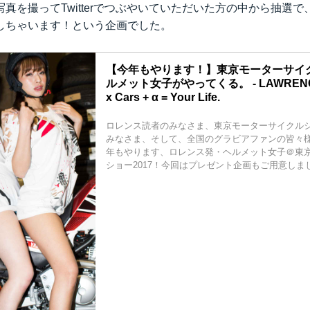
真を撮ってTwitterでつぶやいていただいた方の中から抽選
しちゃいます！という企画でした。
【今年もやります！】東京モーターサイ
ルメット女子がやってくる。 - LAWRENCE -
x Cars + α = Your Life.
ロレンス読者のみなさま、東京モーターサイクル
みなさま、そして、全国のグラビアファンの皆々様
年もやります、ロレンス発・ヘルメット女子＠東
ショー2017！今回はプレゼント企画もご用意しま