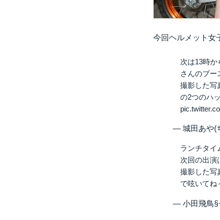
今回ヘルメット女
次は13時
さんのブース
撮影した写
の2つのハ
pic.twitter.
— 城田あや(ち
ランチタイ
次回の出演は13
撮影した写
で呟いてね
— 小田飛鳥§セ