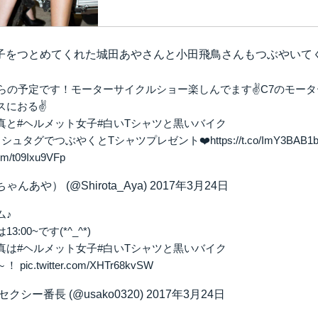
子をつとめてくれた城田あやさんと小田飛鳥さんもつぶやいて
からの予定です！モーターサイクルショー楽しんでます✌️C7のモー
におる✌️
真と
#ヘルメット女子
#白いTシャツと黒いバイク
ッシュタグでつぶやくとTシャツプレゼント❤️
https://t.co/ImY3BAB1
com/t09Ixu9VFp
ゃんあや） (@Shirota_Aya)
2017年3月24日
ム♪
:00~です(*^_^*)
真は
#ヘルメット女子
#白いTシャツと黒いバイク
～！
pic.twitter.com/XHTr68kvSW
クシー番長 (@usako0320)
2017年3月24日