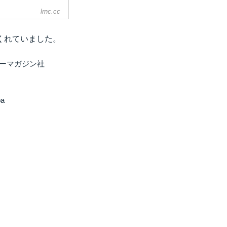
lrnc.cc
くれていました。
ターマガジン社
ba