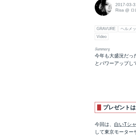
2017-03-3
Risa
@
ロ
GRAVURE
ヘルメ
Video
今年も大盛況だっ
とパワーアップし
プレゼントは
今回は、
白いTシ
して東京モーター