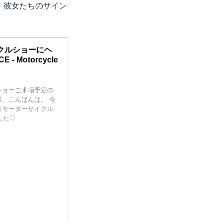
で、彼女たちのサイン
クルショーにヘ
 Motorcycle
ショーご来場予定の
、こんばんは。 今
京モーターサイクル
した♡