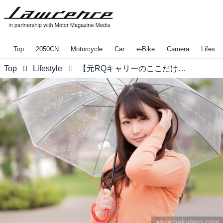
Top
2050CN
Motorcycle
Car
e-Bike
Camera
Lifestyl
Top
Lifestyle
【元RQキャリーのここだけの話】あなたならどっち？サーキットでカメラ小僧の人垣ができる人気RQはどちらでしょうか。
www.pakutaso.com