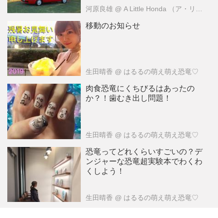
河原良雄
@ A Little Honda （ア・リトル・ホンダ）編集部
移動のお知らせ
生田晴香
@ はるるの萌え萌え恐竜♡
肉食恐竜にくちびるはあったの
か？！歯むき出し問題！
生田晴香
@ はるるの萌え萌え恐竜♡
恐竜ってどれくらいすごいの？デ
ンジャーな恐竜超実験本でわくわ
くしよう！
生田晴香
@ はるるの萌え萌え恐竜♡