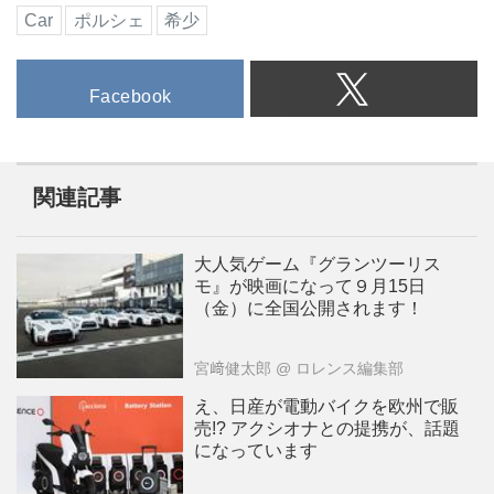
Car
ポルシェ
希少
Facebook
関連記事
大人気ゲーム『グランツーリス
モ』が映画になって９月15日
（金）に全国公開されます！
宮﨑健太郎
@ ロレンス編集部
え、日産が電動バイクを欧州で販
売!? アクシオナとの提携が、話題
になっています