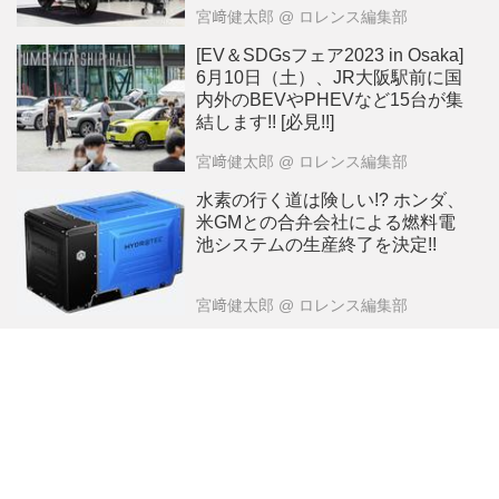
宮﨑健太郎
@ ロレンス編集部
[EV＆SDGsフェア2023 in Osaka]
6月10日（土）、JR大阪駅前に国
内外のBEVやPHEVなど15台が集
結します!! [必見!!]
宮﨑健太郎
@ ロレンス編集部
水素の行く道は険しい!? ホンダ、
米GMとの合弁会社による燃料電
池システムの生産終了を決定!!
宮﨑健太郎
@ ロレンス編集部