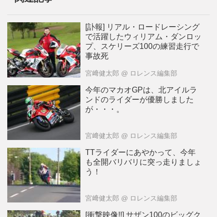
[訃報] リアル・ロードレーシング
で活躍したウィリアム・ダンロッ
プ、スケリーズ100の練習走行で
事故死
宮﨑健太郎
@ ロレンス編集部
今年のマカオGPは、北アイルラ
ンドのライダーが優勝しました
が・・・。
宮﨑健太郎
@ ロレンス編集部
TTライダーにあやかって、今年
も全開バリバリに突っ走りましょ
う！
宮﨑健太郎
@ ロレンス編集部
[衝撃映像!!] サザン100のビッグク