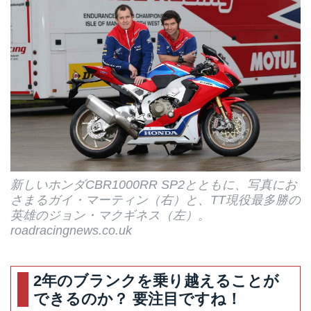
新しいホンダCBR1000RR SP2とともに、写真にお
さまるガイ・マーティン（右）と、TT現役最多勝の
英雄のジョン・マクギネス（左）。
roadracingnews.co.uk
2年のブランクを乗り越えることが
できるのか？ 要注目ですね！