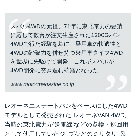
スバル4WDの元祖。71年に東北電力の要請
に応じて数台が注文生産された1300Gバン
4WDで得た経験を基に、乗用車の快適性と
4WDの踏破力を併せ持つ乗用車タイプ4WD
を世界に先駆けて開発。これがスバルが
4WD開発に突き進む端緒となった。
www.motormagazine.co.jp
レオーネエステートバンをベースにした4WD
モデルとして発売された レオーネVAN 4WD。
当時の東北電力が’送電線’などの点検・巡回用
として使用していたジｰプなどのミリタリｰ系