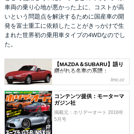
車両の乗り心地が悪かった上に、コストが高
いという問題点を解決するために国産車の開
発を富士重工に依頼したことがきっかけで生
まれた世界初の乗用車タイプの4WDなのでし
た。
【MAZDA＆SUBARU】語り
継がれる名車の系譜：
MAZDA ロードスター
lrnc.cc
1989.07～ - LAWRENCE -
Motorcycle x Cars + α =
コンテンツ提供：モーターマ
Your Life.
ガジン社
マツダとスバルは、他社とは一味
掲載元：ホリデーオート 2016年
違ったユニークなクルマ作りで独
5月号
自の地位を築いてきた。ここでは
50年以上にわたる両社の4輪史に