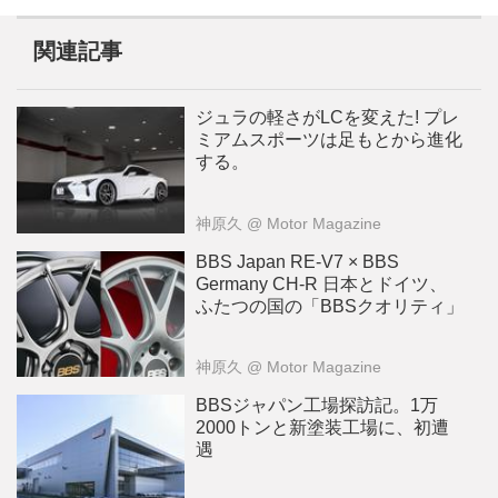
関連記事
ジュラの軽さがLCを変えた! プレ
ミアムスポーツは足もとから進化
する。
神原久
@ Motor Magazine
BBS Japan RE-V7 × BBS
Germany CH-R 日本とドイツ、
ふたつの国の「BBSクオリティ」
神原久
@ Motor Magazine
BBSジャパン工場探訪記。1万
2000トンと新塗装工場に、初遭
遇