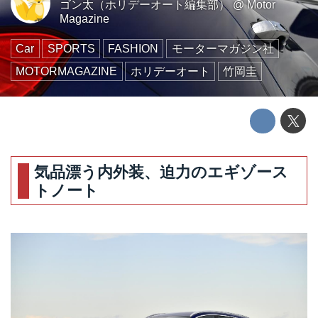
ゴン太（ホリデーオート編集部）
@
Motor
Magazine
Car
SPORTS
FASHION
モーターマガジン社
MOTORMAGAZINE
ホリデーオート
竹岡圭
気品漂う内外装、迫力のエギゾース
トノート