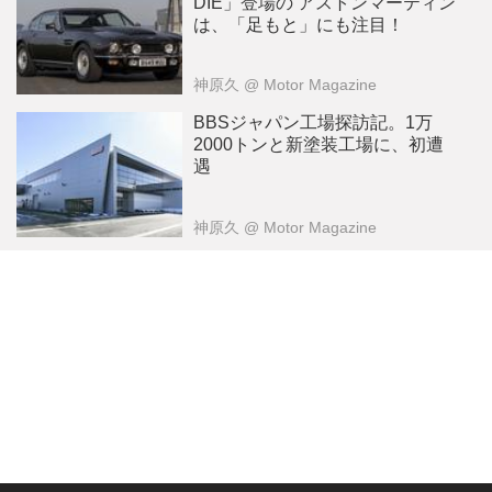
DIE」登場の アストンマーティン
は、「足もと」にも注目！
神原久
@ Motor Magazine
BBSジャパン工場探訪記。1万
2000トンと新塗装工場に、初遭
遇
神原久
@ Motor Magazine