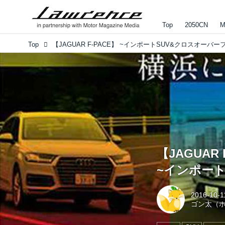
Top
2050CN
M
Top
【JAGUAR 
~インポート
2016-10-1
ゴン太（