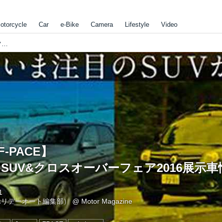
otorcycle
Car
e-Bike
Camera
Lifestyle
Video
【JAGUAR F-PACE】 ~インポートSUV&クロスオーバーフェア2016展示車情報~
F-PACE】
SUV&クロスオーバーフェア2016展示車
1
ホリデーオート編集部）
@
Motor Magazine