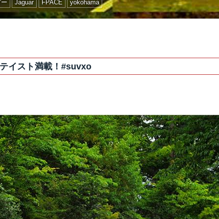
ガー
Jaguar
FPACE
yokohama
テイスト満載！#suvxo