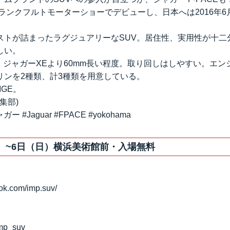
フランクフルトモーターショーでデビューし、日本へは2016年
ストが詰まったラグジュアリーなSUV。居住性、実用性が十二
しい。
で、ジャガーXEより60mm長い程度。取り回しはしやすい。エン
リンを2種類、計3種類を用意している。
IGE。
編集部)
ャガー #Jaguar #FPACE #yokohama
土）~6日（日）横浜美術館前・入場無料
ok.com/imp.suv/
/imp_suv