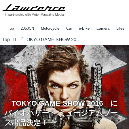
Top
2050CN
Motorcycle
Car
e-Bike
Camera
Lifestyl
Top
「TOKYO GAME SHOW 2016」にバイオハザード ミュージアムブース出品決定！ ミラ・ジョヴォヴィッチが実際に着用したアリス衣装も展示！
「TOKYO GAME SHOW 2016」に
バイオハザード ミュージアムブー
ス出品決定！