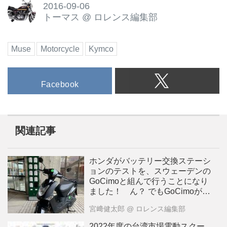
2016-09-06
トーマス
@
ロレンス編集部
Muse
Motorcycle
Kymco
Facebook
関連記事
ホンダがバッテリー交換ステーシ
ョンのテストを、スウェーデンの
GoCimoと組んで行うことになり
ました！ ん？ でもGoCimoが以
前から組んでいたパートナー企業
宮﨑健太郎
@ ロレンス編集部
的に、これはOKなの？
2022年度の台湾市場電動スクー