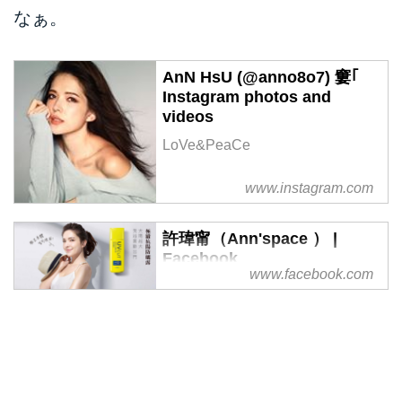
なぁ。
AnN HsU (@anno8o7) 窶｢
Instagram photos and
videos
LoVe&PeaCe
www.instagram.com
許瑋甯（Ann'space ） |
Facebook
www.facebook.com
許瑋甯（Ann'space ）、台北市 -
いいね！730,681件 · 63,571人が
話題にしています - 許瑋甯 官方粉
絲頁
瑋甯自己跟經紀人一起經營的粉專
喔！