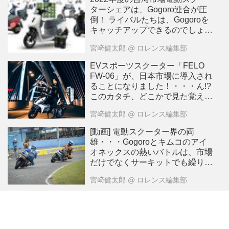
ターシェアは、Gogoro連合が圧
倒！ ライバルたちは、Gogoroを
キャッチアップできるのでしょう
か？
宮﨑健太郎
@ ロレンス編集部
EVスポーツスクーター「FELO
FW-06」が、日本市場に導入され
ることになりました！・・・ん!?
このカタチ、どこかで見た覚えが
あるような・・・？
宮﨑健太郎
@ ロレンス編集部
[動画] 電動スクーター界の両
雄・・・Gogoroとキムコのアイ
オネックスの熱いバトルは、市場
だけでなくサーキットでも繰り広
げられています!?
宮﨑健太郎
@ ロレンス編集部