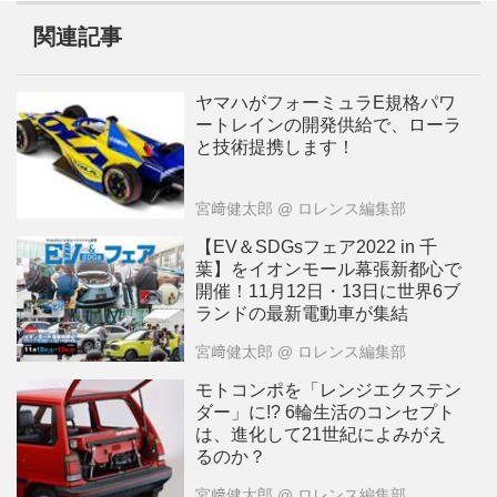
関連記事
ヤマハがフォーミュラE規格パワ
ートレインの開発供給で、ローラ
と技術提携します！
宮﨑健太郎
@ ロレンス編集部
【EV＆SDGsフェア2022 in 千
葉】をイオンモール幕張新都心で
開催！11月12日・13日に世界6ブ
ランドの最新電動車が集結
宮﨑健太郎
@ ロレンス編集部
モトコンポを「レンジエクステン
ダー」に!? 6輪生活のコンセプト
は、進化して21世紀によみがえ
るのか？
宮﨑健太郎
@ ロレンス編集部