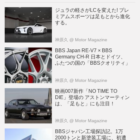
ジュラの軽さがLCを変えた! プレ
ミアムスポーツは足もとから進化
する。
神原久
@ Motor Magazine
BBS Japan RE-V7 × BBS
Germany CH-R 日本とドイツ、
ふたつの国の「BBSクオリティ」
神原久
@ Motor Magazine
映画007新作「NO TIME TO
DIE」登場の アストンマーティン
は、「足もと」にも注目！
神原久
@ Motor Magazine
BBSジャパン工場探訪記。1万
2000トンと新塗装工場に、初遭