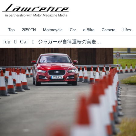
Top
2050CN
Motorcycle
Car
e-Bike
Camera
Lifestyl
Top
Car
ジャガーが自律運転の実走テスト開始