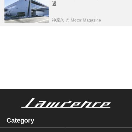
遇
神原久
@ Motor Magazine
Category