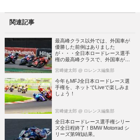
関連記事
最高峰クラス以外では、外国車が
優勝した前例はありました
が・・・全日本ロードレース選手
権の最高峰クラスで、外国車が初
優勝しました!! Lawrenceが選ぶ
宮﨑健太郎
@ ロレンス編集部
2024年10大ニュース：6
今年もMFJ全日本ロードレース選
手権を、ネットでLiveで楽しみま
しょう！
宮﨑健太郎
@ ロレンス編集部
全日本ロードレース選手権シリー
ズ全日程終了！BMW Motorrad シ
リーズ第9戦結果。