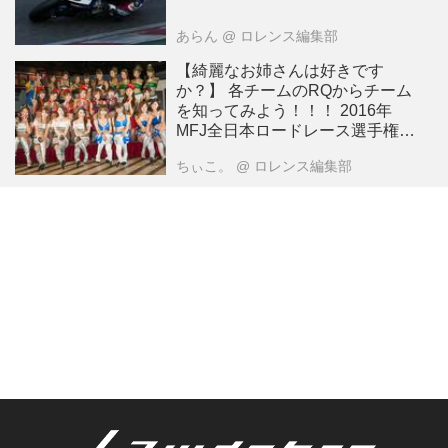
あらん
@ ロレンス編集部
【綺麗なお姉さんは好きです
か？】 各チームのRQからチーム
を知ってみよう！！！ 2016年
MFJ全日本ロードレース選手権
Rd.5＠スポーツランドSUGO
ちぃこ。
@ ロレンス編集部
vol.1