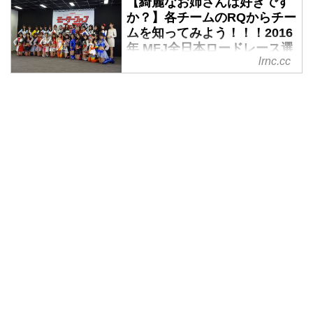
【綺麗なお姉さんは好きです
か？】各チームのRQからチー
ムを知ってみよう！！！2016
年 MFJ全日本ロードレース選
lrnc.cc
手権Rd.4 ＠ツインリンクもて
ぎvol.1 - LAWRENCE -
Motorcycle x Cars + α =
Your Life.
前回の2&4で大好評だったこの企
画。今回は、2輪の国内最高峰レ
ース全日本ロードレース選手権の
RQから出場チームをご紹介！今
回も、お気に入りのRQ&チームチ
ェックして下さいね。
今回も聞いちゃいます！どのRQ
がお気に入り？
気に入ったRQのお姉さんをクリ
ックしてみてね。
TOHORacing
あなたのお気に入りのRQが応援