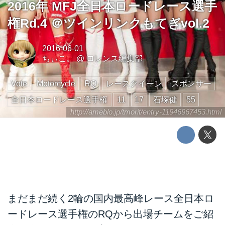
2016年 MFJ全日本ロードレース選手
権Rd.4 ＠ツインリンクもてぎvol.2
2016-06-01
ちぃこ。
@
ロレンス編集部
Vote
Motorcycle
RQ
レースクイーン
スポンサー
全日本ロードレース選手権
11
17
石塚健
55
http://ameblo.jp/tmorit/entry-11946967453.html
まだまだ続く2輪の国内最高峰レース全日本ロ
ードレース選手権のRQから出場チームをご紹