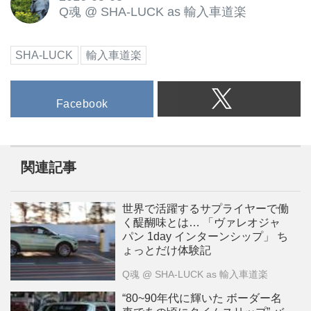
Q魂
@
SHA-LUCK as 輸入車道楽
SHA-LUCK
輸入車道楽
Facebook
関連記事
世界で活躍するサプライヤーで働
く醍醐味とは… 「ヴァレオジャ
パン 1day インターンシップ」 ち
ょっとだけ体験記
Q魂
@ SHA-LUCK as 輸入車道楽
“80~90年代に輝いた ボーダー名