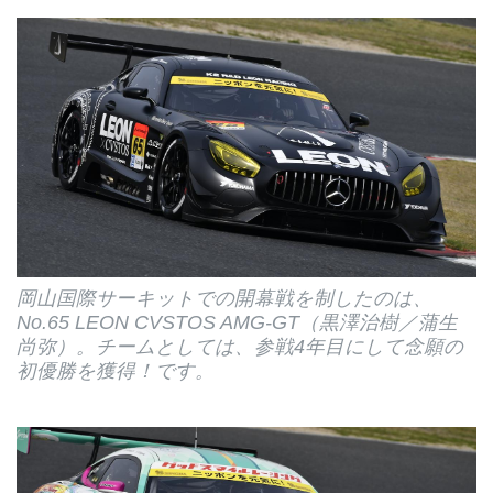
岡山国際サーキットでの開幕戦を制したのは、
No.65 LEON CVSTOS AMG-GT（黒澤治樹／蒲生
尚弥）。チームとしては、参戦4年目にして念願の
初優勝を獲得！です。