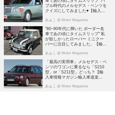
車であの頃にタイムスリップ” バ
ブル時代のメルセデス・ベンツを
クイズにしてみました♥︎【輸入車
情報マガジン輸入車道楽
あぁこ
@ Motor Magazine
SHALUCK】
“80~90年代に輝いた ボーダー名
車であの頃にタイムスリップ” 私
が欲しかったローバー ミニクー
パーに注目してみました。【輸入
車情報マガジン輸入車道楽
あぁこ
@ Motor Magazine
SHALUCK】
「最高の実用車」メルセデス・ベ
ンツのワゴンに乗るなら「S210
型」or「S211型」どっち？【輸
入車情報マガジン輸入車道楽
SHALUCK】
あぁこ
@ Motor Magazine