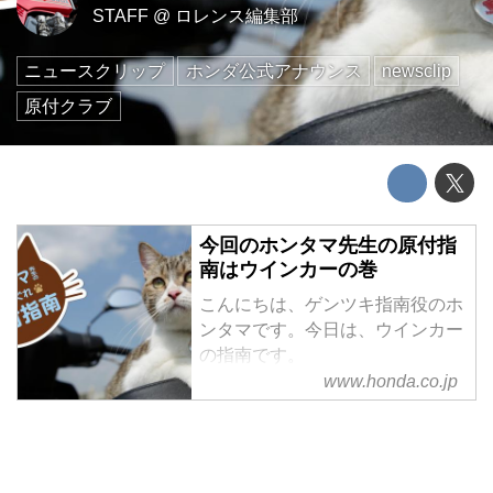
STAFF
@
ロレンス編集部
ニュースクリップ
ホンダ公式アナウンス
newsclip
原付クラブ
今回のホンタマ先生の原付指
南はウインカーの巻
こんにちは、ゲンツキ指南役のホ
ンタマです。今日は、ウインカー
の指南です。
www.honda.co.jp