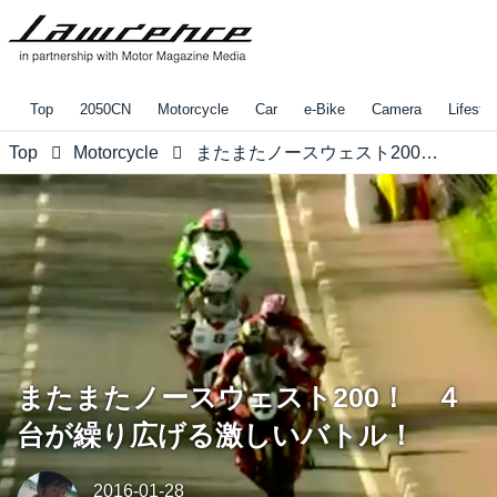
Top
2050CN
Motorcycle
Car
e-Bike
Camera
Lifestyl
Top
Motorcycle
またまたノースウェスト200！ ４台が繰り広げる激しいバトル！
またまたノースウェスト200！ ４
台が繰り広げる激しいバトル！
2016-01-28