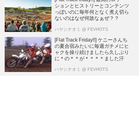
ションとヒストリーとコンテンツ
っぽいのに毎年何となく煮え切ら
ないのはなぜ何故なぁぜ？？
ハヤシナオミ
@ FEVHOTS
[Flat Track Friday!!] ケニーさんち
の夏合宿みたいに毎週ガチメにヒ
ャクを操り続けましたら久しぶり
に＊の＊＊が＊＊＊＊ました汗
ハヤシナオミ
@ FEVHOTS