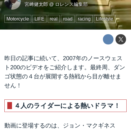
宮﨑健太郎
@
ロレンス編集部
Motorcycle
LIFE
real
road
racing
Lifestyle
昨日の記事に続いて、2007年のノースウェス
ト200のビデオをご紹介します。最終周、ダン
ゴ状態の４台が展開する熱戦から目が離せま
せん！
４人のライダーによる熱いドラマ！
動画に登場するのは、ジョン・マクギネス