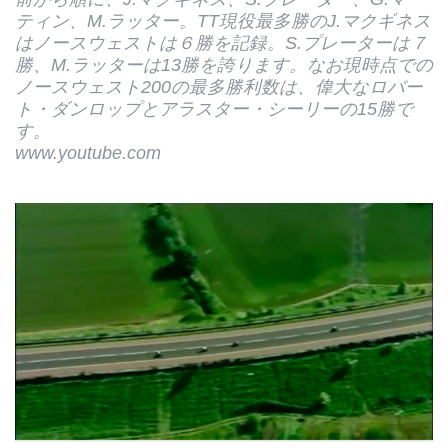
ティン、M.ラッター。TT現役最多勝のJ.マクギネス
はノースウェストは６勝を記録。S.プレーターは７
勝、M.ラッターは13勝を誇ります。なお現時点での
ノースウェスト200の最多勝利数は、偉大なロバー
ト・ダンロップとアラスター・シーリーの15勝で
す。
www.youtube.com