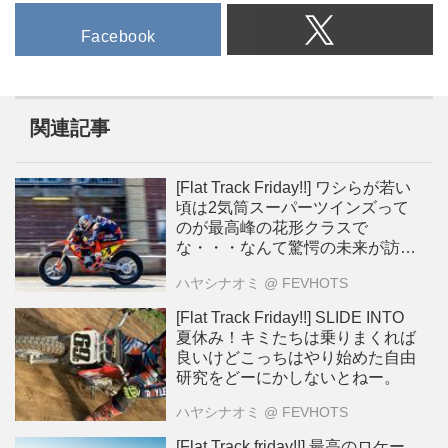
Facebook
関連記事
[Flat Track Friday!!] ワシらが若い
頃は2気筒スーパーツインズって
のが最高峰の花形クラスで
な・・・なんて驚愕の未来が訪れ
る？
ハヤシナオミ
@ FEVHOTS
[Flat Track Friday!!] SLIDE INTO
夏休み！キミたちは乗りまくれば
良いけどこっちはやり始めた自由
研究をどーにかしないとねー。
ハヤシナオミ
@ FEVHOTS
[Flat Track friday!!] 最高のロケー