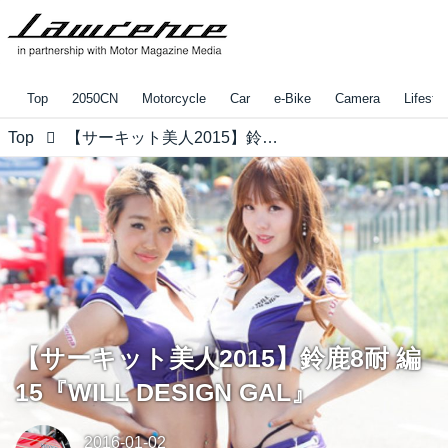
Top
2050CN
Motorcycle
Car
e-Bike
Camera
Lifestyl
Top
【サーキット美人2015】鈴鹿8耐 編15『WILL DESIGN GAL』
【サーキット美人2015】鈴鹿8耐 編
15『WILL DESIGN GAL』
2016-01-02