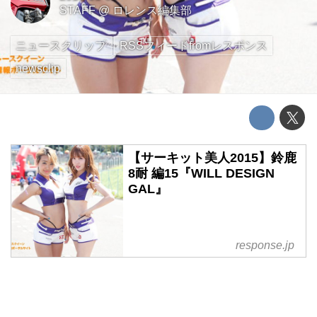
STAFF
@
ロレンス編集部
ニュースクリップ
RSSフィードfromレスポンス
newsclip
【サーキット美人2015】鈴鹿
8耐 編15『WILL DESIGN
GAL』
response.jp