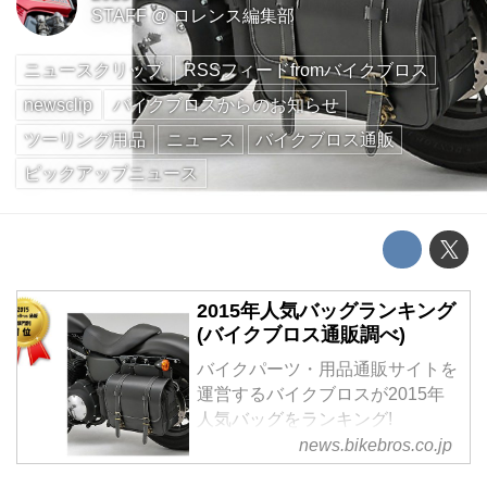
STAFF
@
ロレンス編集部
ニュースクリップ
RSSフィードfromバイクブロス
newsclip
バイクブロスからのお知らせ
ツーリング用品
ニュース
バイクブロス通販
ピックアップニュース
2015年人気バッグランキング
(バイクブロス通販調べ)
バイクパーツ・用品通販サイトを
運営するバイクブロスが2015年
人気バッグをランキング!
news.bikebros.co.jp