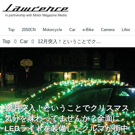
Top
2050CN
Motorcycle
Car
e-Bike
Camera
Lifestyl
Top
Car
12月突入！ということでクリスマス気分を味わってませんか？全面にLEDライトを装備したクルマが街中を走るパフォーマンスがただただ美しい！
12月突入！ということでクリスマス
気分を味わってませんか？全面に
LEDライトを装備したクルマが街中