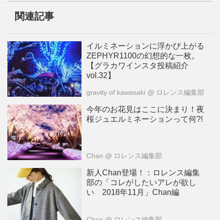
関連記事
イルミネーションに浮かび上がる
ZEPHYR1100の幻想的な一枚。
【グラカワインスタ投稿紹介
vol.32】
gravity of kawasaki
@ ロレンス編集部
今年のお花見はここに決まり！夜
桜ジュエルミネーションって何?!
Chan
@ ロレンス編集部
新人Chan登場！：ロレンス編集
部の「コレがしたいアレが欲し
い 2018年11月」Chan編
Chan
@ ロレンス編集部