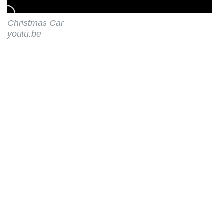
Christmas Car
youtu.be