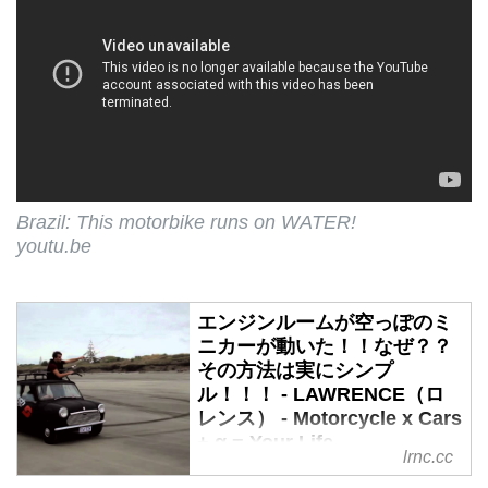
Brazil: This motorbike runs on WATER!
youtu.be
エンジンルームが空っぽのミ
ニカーが動いた！！なぜ？？
その方法は実にシンプ
ル！！！ - LAWRENCE（ロ
レンス） - Motorcycle x Cars
+ α = Your Life.
lrnc.cc
ここ最近では、車の排気ガス問題