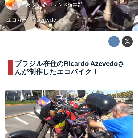
あらん
@
ロレンス編集部
エコカー
Motorcycle
ブラジル在住のRicardo Azevedoさ
んが制作したエコバイク！