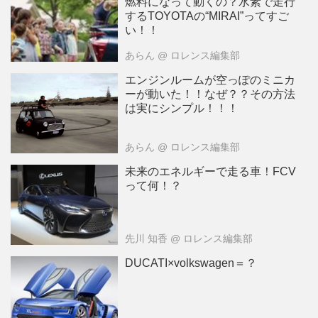
燃料になって動くの？水素で走行
するTOYOTAの“MIRAI”ってすご
い！！
あらん
@ ロレンス編集部
エンジンルームが空っぽのミニカ
ーが動いた！！なぜ？？その方法
は実にシンプル！！！
あらん
@ ロレンス編集部
未来のエネルギーで走る車！FCV
って何！？
先川 知香
@ ロレンス編集部
DUCATI×volkswagen＝？