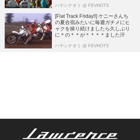
ハヤシナオミ
@ FEVHOTS
[Flat Track Friday!!] ケニーさんち
の夏合宿みたいに毎週ガチメにヒ
ャクを操り続けましたら久しぶり
に＊の＊＊が＊＊＊＊ました汗
ハヤシナオミ
@ FEVHOTS