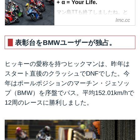
+ α = Your Life.
マン島TTも終了しましたね。と
ころでみなさんは、アジアでも大
lrnc.cc
きな公道レースの大会が開催され
ているのをごぞんじですか？ モ
ータースポーツに詳しい方はすぐ
表彰台をBMWユーザーが独占。
にピンとくると思います。そうで
す、マカオGPです。
こちらは2009年の大会の１シー
ヒッキーの愛称を持つヒックマンは、昨年は
ン。ウォールに囲まれたコースが
スタート直後のクラッシュでDNFでした。今
マカオGPの特徴です。
年はポールポジションのマーチン・ジェソッ
www.toptenz.net
初期のマカオGPは日本人が大活
プ（BMW）を序盤でパス。平均152.01km/hで
躍！
12周のレースに勝利しました。
そもそもマカオGPは、1954年に
この地を植民地にしていたポルト
ガル人や、英国人、米国人などの
愛好家が始めたアマチュアレース
がルーツです。...