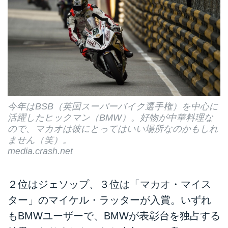
今年はBSB（英国スーパーバイク選手権）を中心に
活躍したヒックマン（BMW）。好物が中華料理な
ので、マカオは彼にとってはいい場所なのかもしれ
ません（笑）。
media.crash.net
２位はジェソップ、３位は「マカオ・マイス
ター」のマイケル・ラッターが入賞。いずれ
もBMWユーザーで、BMWが表彰台を独占する