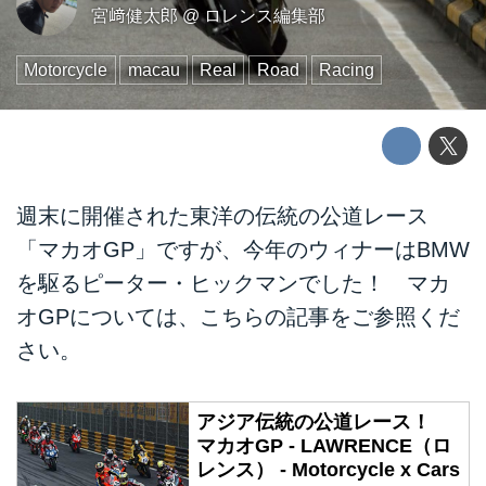
宮﨑健太郎
@
ロレンス編集部
Motorcycle
macau
Real
Road
Racing
週末に開催された東洋の伝統の公道レース
「マカオGP」ですが、今年のウィナーはBMW
を駆るピーター・ヒックマンでした！ マカ
オGPについては、こちらの記事をご参照くだ
さい。
アジア伝統の公道レース！
マカオGP - LAWRENCE（ロ
レンス） - Motorcycle x Cars