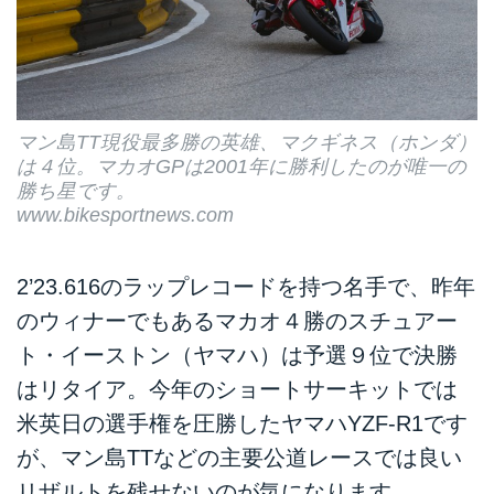
マン島TT現役最多勝の英雄、マクギネス（ホンダ）
は４位。マカオGPは2001年に勝利したのが唯一の
勝ち星です。
www.bikesportnews.com
2’23.616のラップレコードを持つ名手で、昨年
のウィナーでもあるマカオ４勝のスチュアー
ト・イーストン（ヤマハ）は予選９位で決勝
はリタイア。今年のショートサーキットでは
米英日の選手権を圧勝したヤマハYZF-R1です
が、マン島TTなどの主要公道レースでは良い
リザルトを残せないのが気になります