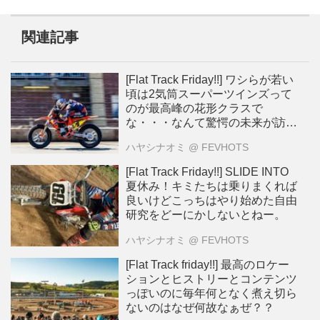
関連記事
[Flat Track Friday!!] ワシらが若い
頃は2気筒スーパーツインズって
のが最高峰の花形クラスで
な・・・なんて驚愕の未来が訪れ
る？
ハヤシナオミ
@ FEVHOTS
[Flat Track Friday!!] SLIDE INTO
夏休み！キミたちは乗りまくれば
良いけどこっちはやり始めた自由
研究をどーにかしないとねー。
ハヤシナオミ
@ FEVHOTS
[Flat Track friday!!] 最高のロケー
ションとヒストリーとコンテンツ
っぽいのに毎年何となく煮え切ら
ないのはなぜ何故なぁぜ？？