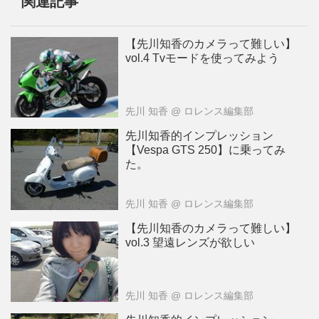
関連記事
【先川知香のカメラって難しい】
vol.4 Tvモードを使ってみよう
先川 知香
@ ロレンス編集部
先川知香的インプレッション
【Vespa GTS 250】に乗ってみ
た。
先川 知香
@ ロレンス編集部
【先川知香のカメラって難しい】
vol.3 望遠レンズが欲しい
先川 知香
@ ロレンス編集部