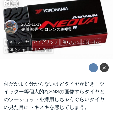
的に)
2015-11-19
先川 知香
@
ロレンス編集部
Car
タイヤ
ハイグリップ
滑らない
消しゴム
横浜タイヤ
先川知香的!
何だかよく分からないけどタイヤが好き！ツ
イッター等個人的なSNSの画像すらタイヤと
のツーショットを採用しちゃうぐらいタイヤ
の見た目にトキメキを感じてしまう。