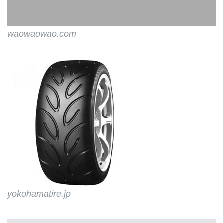
waowaowao.com
yokohamatire.jp