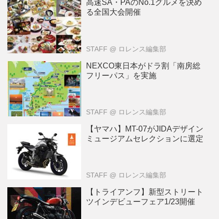
高速SA・PAのNo.1グルメを決め
る全国大会開催
STAFF
@ ロレンス編集部
NEXCO東日本がドラ割「南房総
フリーパス」を実施
STAFF
@ ロレンス編集部
【ヤマハ】MT-07がJIDAデザイン
ミュージアムセレクションに選定
STAFF
@ ロレンス編集部
【トライアンフ】新型ストリート
ツインデビューフェア1/23開催