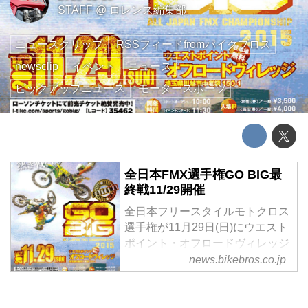
STAFF
@
ロレンス編集部
ニュースクリップ
RSSフィードfromバイクブロス
newsclip
イベント
ニュース
ピックアップニュース
モータースポーツ
全日本FMX選手権GO BIG最
終戦11/29開催
全日本フリースタイルモトクロス
選手権が11月29日(日)にウエスト
ポイント・オフロードヴィレッジ
(埼玉県)で開催される
news.bikebros.co.jp