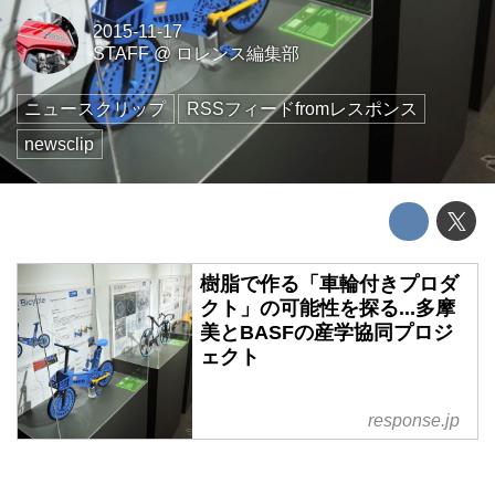
2015-11-17
STAFF
@
ロレンス編集部
ニュースクリップ
RSSフィードfromレスポンス
newsclip
樹脂で作る「車輪付きプロダ
クト」の可能性を探る...多摩
美とBASFの産学協同プロジ
ェクト
response.jp