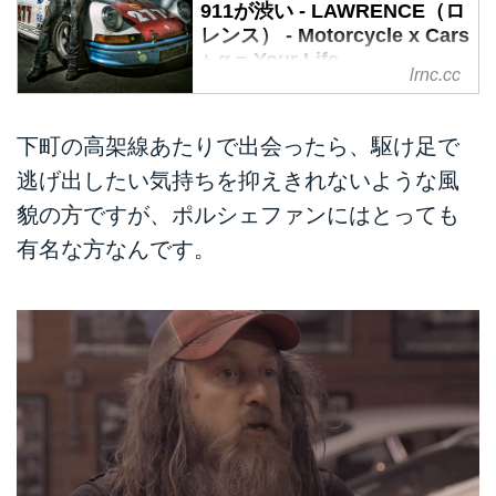
911が渋い - LAWRENCE（ロ
レンス） - Motorcycle x Cars
+ α = Your Life.
lrnc.cc
マグナス・ウォーカー（Magnus
Walker）さんはアウトロー。見れ
下町の高架線あたりで出会ったら、駆け足で
ば分かりますが、それだけではあ
りません。彼は空冷ポルシェ、特
逃げ出したい気持ちを抑えきれないような風
に昔のナローポルシェと呼ばれる
貌の方ですが、ポルシェファンにはとっても
小型の911のコレクターでも有名
有名な方なんです。
なんです。
ポルシェのコレクターとして知ら
れるマグナスさん
magnuswalker911.blogspot.jp
奥さんのカレンさんも気合入って
ます
magnuswalker911.blogspot.jp
ACE CAFE LONDON
youtu.be
そんな彼を中心として、多くのオ