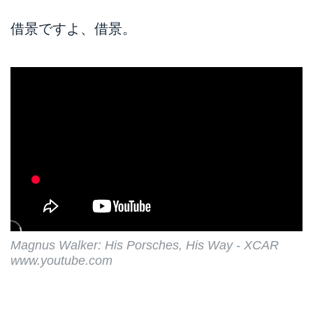
借景ですよ、借景。
Magnus Walker: His Porsches, His Way - XCAR
www.youtube.com