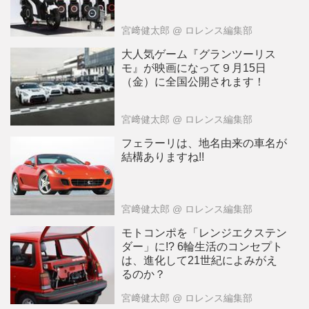
宮﨑健太郎
@ ロレンス編集部
大人気ゲーム『グランツーリス
モ』が映画になって９月15日
（金）に全国公開されます！
宮﨑健太郎
@ ロレンス編集部
フェラーリは、地名由来の車名が
結構ありますね!!
宮﨑健太郎
@ ロレンス編集部
モトコンポを「レンジエクステン
ダー」に!? 6輪生活のコンセプト
は、進化して21世紀によみがえ
るのか？
宮﨑健太郎
@ ロレンス編集部